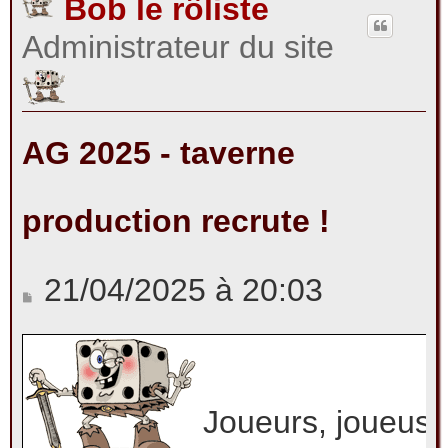
Bob le rôliste
Administrateur du site
r
c
AG 2025 - taverne
production recrute !
h
M
21/04/2025 à 20:03
e
e
s
r
s
Joueurs, joueuse
a