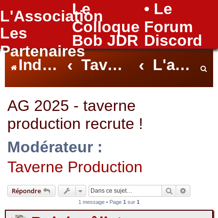
Le
• Le
L'Association
FAQ
Colloque
Forum
Les
Bob JDR
Discord
Partenaires
Index du forum
Taverne
L'association
e
AG 2025 - taverne
production recrute !
c
Modérateur :
Taverne Production
h
Rechercher
Recherche
Répondre
1 message • Page
1
sur
1
e