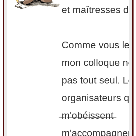
g
et maîtresses de 
e
Comme vous le s
mon colloque ne 
pas tout seul. Le
organisateurs qu
̶m̶'̶o̶b̶é̶i̶s̶s̶e̶n̶t̶
m'accompagnent