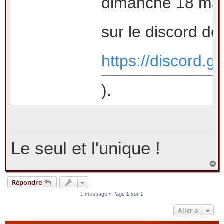
dimanche 18 mai
sur le discord de 
https://discord.
).
Le seul et l'unique !
H
a
u
Répondre
t
1 message • Page
1
sur
1
Aller à