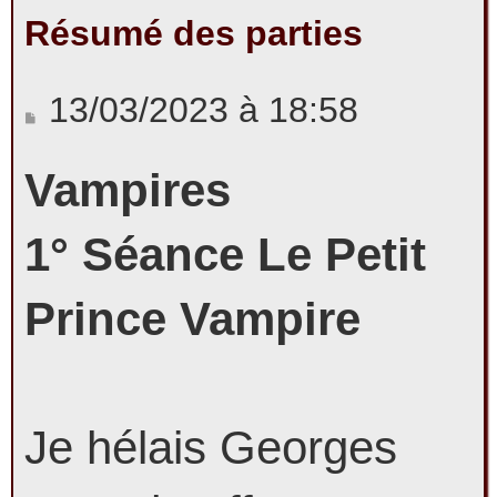
Résumé des parties
r
M
13/03/2023 à 18:58
e
c
Vampires
s
s
1° Séance Le Petit
h
a
Prince Vampire
g
e
e
r
Je hélais Georges