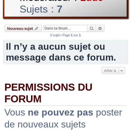
Sujets :
7
r
Rechercher
Recherche avan
Nouveau sujet
0 sujet • Page
1
sur
1
c
Il n’y a aucun sujet ou
message dans ce forum.
h
Aller à
PERMISSIONS DU
e
FORUM
r
Vous
ne pouvez pas
poster
de nouveaux sujets