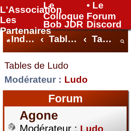
Le
• Le
L'Association
FAQ
Colloque
Forum
Les
Bob JDR
Discord
Partenaires
Index du forum
Tables Nantaises
Tables de Ludo
e
Tables de Ludo
Modérateur :
Ludo
c
Forum
h
Agone
Modérateur :
Ludo
e