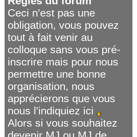
Règles du forum
Ceci n'est pas une
r
obligation, vous pouvez
tout à fait venir au
c
colloque sans vous pré-
inscrire mais pour nous
h
permettre une bonne
organisation, nous
e
apprécierons que vous
nous l'indiquiez ici
r
Alors si vous souhaitez
devenir MJ ou MJ de