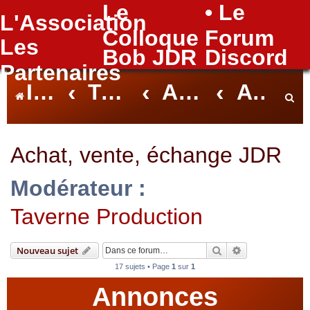
Le
• Le
L'Association
FAQ
Colloque
Forum
Les
Bob JDR
Discord
Partenaires
Index du forum
Taverne
Autour du JDR
Achat, vente, échange JDR
e
Achat, vente, échange JDR
Modérateur :
c
Taverne Production
h
Rechercher
Recherche avan
Nouveau sujet
17 sujets • Page
1
sur
1
Annonces
e