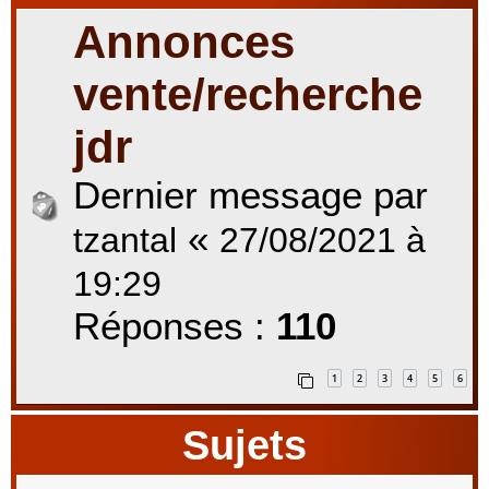
Annonces
r
vente/recherche
jdr
c
Dernier message par
«
tzantal
27/08/2021 à
h
19:29
Réponses :
110
e
1
2
3
4
5
6
r
Sujets