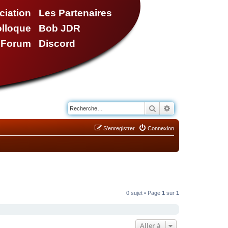
ciation
Les Partenaires
olloque
Bob JDR
e Forum
Discord
Rechercher
Recherche avancé
S’enregistrer
Connexion
0 sujet • Page
1
sur
1
Aller à