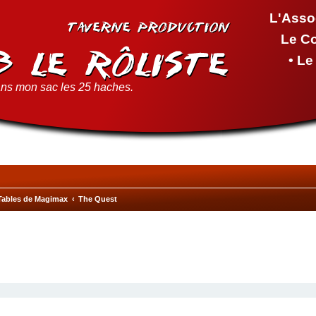
L'Asso
Le C
• L
ns mon sac les 25 haches.
Tables de Magimax
The Quest
cher
cherche avancée