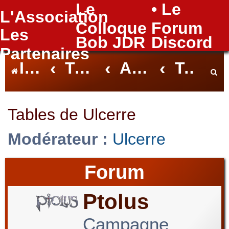
Le
• Le
L'Association
FAQ
Colloque
Forum
Les
Bob JDR
Discord
Partenaires
Index du forum
Tables Nantaises
Archives des Tables
Tables de Ulcerre
e
Tables de Ulcerre
Modérateur :
Ulcerre
c
Forum
h
Ptolus
Campagne
e