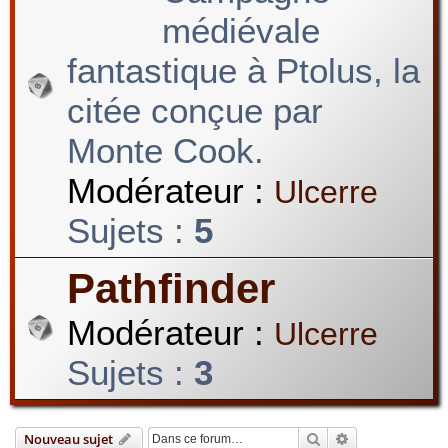
médiévale
fantastique à Ptolus, la
r
citée conçue par
c
Monte Cook.
Modérateur :
Ulcerre
h
Sujets :
5
Pathfinder
e
Modérateur :
Ulcerre
Sujets :
3
r
Rechercher
Recherche avan
Nouveau sujet