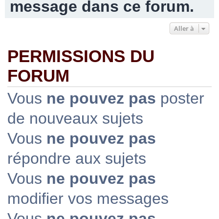
message dans ce forum.
Aller à
r
PERMISSIONS DU
c
FORUM
Vous
ne pouvez pas
poster
h
de nouveaux sujets
Vous
ne pouvez pas
e
répondre aux sujets
Vous
ne pouvez pas
r
modifier vos messages
Vous
ne pouvez pas