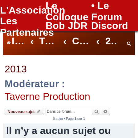
Le
• Le
L'Association
FAQ
Colloque
Forum
Les
Bob JDR
Discord
Partenaires
Index du forum
Taverne
Colloque Bob Le Rôliste
2013
e
2013
Modérateur :
c
Taverne Production
h
Rechercher
Recherche avan
Nouveau sujet
0 sujet • Page
1
sur
1
Il n’y a aucun sujet ou
e