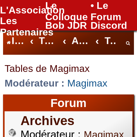
Le
• Le
L'Association
FAQ
Colloque
Forum
Les
Bob JDR
Discord
Partenaires
Index du forum
Tables Nantaises
Archives des Tables
Tables de Magimax
e
Tables de Magimax
Modérateur :
Magimax
c
Forum
h
Archives
Modérateur :
Magimax
e