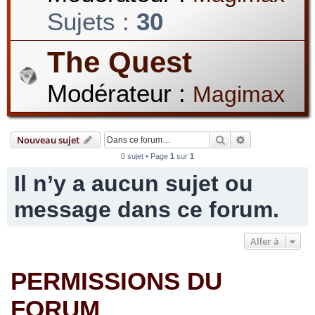
Sujets :
30
r
The Quest
Modérateur :
Magimax
c
Rechercher
Recherche avan
Nouveau sujet
h
0 sujet • Page
1
sur
1
Il n’y a aucun sujet ou
message dans ce forum.
e
Aller à
r
PERMISSIONS DU
FORUM