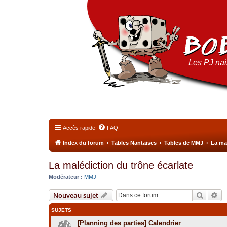
Les PJ nais
Accès rapide
FAQ
Index du forum
Tables Nantaises
Tables de MMJ
La mal
La malédiction du trône écarlate
Modérateur :
MMJ
Recher
Re
Nouveau sujet
SUJETS
[Planning des parties] Calendrier