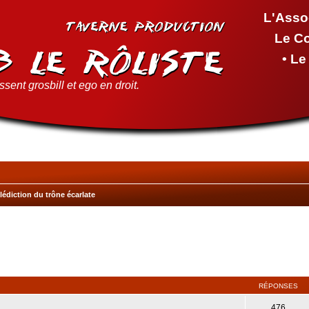
L'Asso
Le C
• L
sent grosbill et ego en droit.
édiction du trône écarlate
cher
cherche avancée
RÉPONSES
476