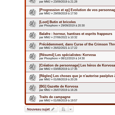
par
MMJ
»
23/09/2019 à 21:28
[Progression et xp] Evolution de vos personna
par
MMJ
»
29/09/2019 à 17:50
[Loot] Butin et bricoles
par
Phosphore
»
29/09/2019 à 20:30
Balafre : horreur, hantises et esprits frappeurs
par
MMJ
»
27/06/2022 à 10:32
Précédemment, dans Curse of the Crimson Thro
par
MMJ
»
26/02/2021 à 17:22
[Résumé] Les spécialistes: Korvosa
par
Phosphore
»
08/12/2019 à 14:30
[Création de personnage] Les héros de Korvosa
par
MMJ
»
03/08/2019 à 17:35
[Règles] Les choses que je n'autorise pas/plus 
par
MMJ
»
01/08/2019 à 20:26
[BG] Gazette de Korvosa
par
MMJ
»
26/07/2019 à 16:26
Traits de campagne
par
MMJ
»
01/08/2019 à 19:57
Nouveau sujet