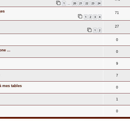
1
20
21
22
23
24
…
ges
71
1
2
3
4
27
1
2
0
ne ...
0
9
7
à mes tables
0
1
0