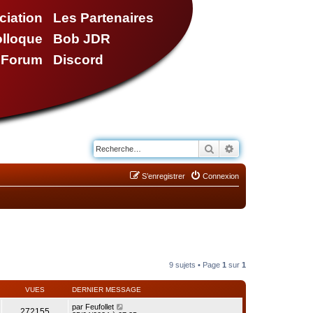
ciation
Les Partenaires
olloque
Bob JDR
e Forum
Discord
Rechercher
Recherche avancé
S’enregistrer
Connexion
9 sujets • Page
1
sur
1
VUES
DERNIER MESSAGE
par
Feufollet
272155