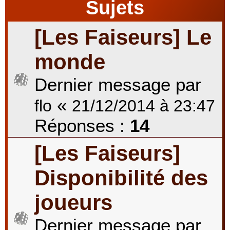
Sujets
[Les Faiseurs] Le
r
monde
c
Dernier message par
«
flo
21/12/2014 à 23:47
h
Réponses :
14
[Les Faiseurs]
e
Disponibilité des
r
joueurs
Dernier message par