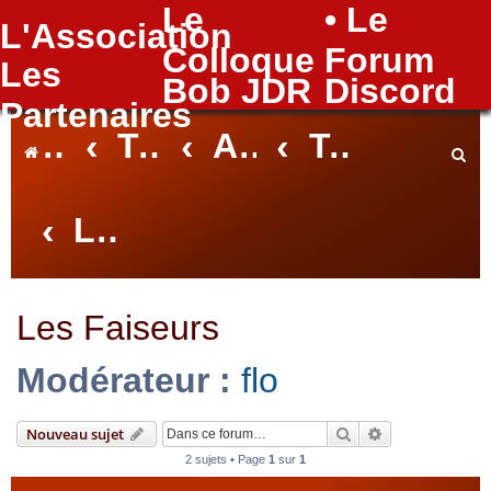
Le
• Le
L'Association
FAQ
Colloque
Forum
Les
Bob JDR
Discord
Partenaires
Index du forum
Tables Nantaises
Archives des Tables
Tables de Flo
Les Faiseurs
e
c
Les Faiseurs
Modérateur :
flo
h
Rechercher
Recherche avan
Nouveau sujet
2 sujets • Page
1
sur
1
e