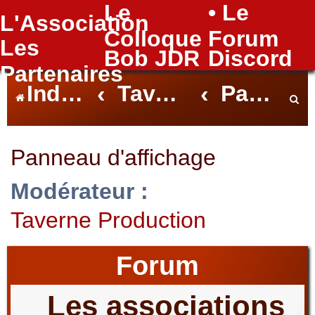
Le
• Le
L'Association
FAQ
Colloque
Forum
Les
Bob JDR
Discord
Partenaires
Index du forum
Taverne
Panneau d'affichage
e
Panneau d'affichage
Modérateur :
c
Taverne Production
h
Forum
Les associations
e