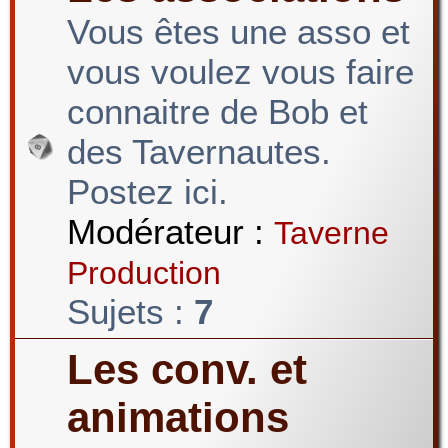
Vous êtes une asso et
vous voulez vous faire
r
connaitre de Bob et
c
des Tavernautes.
Postez ici.
h
Modérateur :
Taverne
Production
e
Sujets :
7
Les conv. et
r
animations