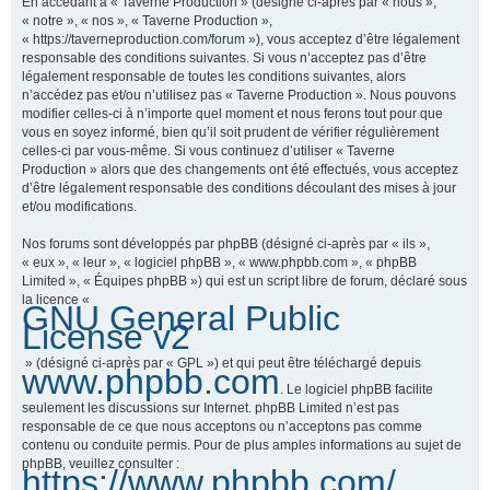
En accédant à « Taverne Production » (désigné ci-après par « nous »,
« notre », « nos », « Taverne Production »,
« https://taverneproduction.com/forum »), vous acceptez d’être légalement
responsable des conditions suivantes. Si vous n’acceptez pas d’être
r
légalement responsable de toutes les conditions suivantes, alors
n’accédez pas et/ou n’utilisez pas « Taverne Production ». Nous pouvons
modifier celles-ci à n’importe quel moment et nous ferons tout pour que
vous en soyez informé, bien qu’il soit prudent de vérifier régulièrement
c
celles-ci par vous-même. Si vous continuez d’utiliser « Taverne
Production » alors que des changements ont été effectués, vous acceptez
d’être légalement responsable des conditions découlant des mises à jour
et/ou modifications.
h
Nos forums sont développés par phpBB (désigné ci-après par « ils »,
« eux », « leur », « logiciel phpBB », « www.phpbb.com », « phpBB
Limited », « Équipes phpBB ») qui est un script libre de forum, déclaré sous
la licence «
GNU General Public
e
License v2
» (désigné ci-après par « GPL ») et qui peut être téléchargé depuis
www.phpbb.com
. Le logiciel phpBB facilite
r
seulement les discussions sur Internet. phpBB Limited n’est pas
responsable de ce que nous acceptons ou n’acceptons pas comme
contenu ou conduite permis. Pour de plus amples informations au sujet de
phpBB, veuillez consulter :
https://www.phpbb.com/
.