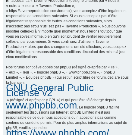
En accédant à « Taverne Production » (désigné ci-après par « nous »,
« notre », « nos », « Taverne Production »,
« https://taverneproduction.com/forum »), vous acceptez d’être légalement
responsable des conditions suivantes. Si vous n’acceptez pas d’être
r
légalement responsable de toutes les conditions suivantes, alors
n’accédez pas et/ou n’utilisez pas « Taverne Production ». Nous pouvons
modifier celles-ci à n’importe quel moment et nous ferons tout pour que
vous en soyez informé, bien qu’il soit prudent de vérifier régulièrement
c
celles-ci par vous-même. Si vous continuez d’utiliser « Taverne
Production » alors que des changements ont été effectués, vous acceptez
d’être légalement responsable des conditions découlant des mises à jour
et/ou modifications.
h
Nos forums sont développés par phpBB (désigné ci-après par « ils »,
« eux », « leur », « logiciel phpBB », « www.phpbb.com », « phpBB
Limited », « Équipes phpBB ») qui est un script libre de forum, déclaré sous
la licence «
GNU General Public
e
License v2
» (désigné ci-après par « GPL ») et qui peut être téléchargé depuis
www.phpbb.com
. Le logiciel phpBB facilite
r
seulement les discussions sur Internet. phpBB Limited n’est pas
responsable de ce que nous acceptons ou n’acceptons pas comme
contenu ou conduite permis. Pour de plus amples informations au sujet de
phpBB, veuillez consulter :
https://www.phpbb.com/
.