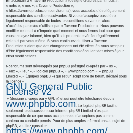
En accédant à « Taverne Production » (désigné ci-après par « nous »,
« notre », « nos », « Taverne Production »,
« https://taverneproduction.com/forum »), vous acceptez d’être légalement
responsable des conditions suivantes. Si vous n’acceptez pas d’être
r
légalement responsable de toutes les conditions suivantes, alors
n’accédez pas et/ou n’utilisez pas « Taverne Production ». Nous pouvons
modifier celles-ci à n’importe quel moment et nous ferons tout pour que
vous en soyez informé, bien qu’il soit prudent de vérifier régulièrement
c
celles-ci par vous-même. Si vous continuez d’utiliser « Taverne
Production » alors que des changements ont été effectués, vous acceptez
d’être légalement responsable des conditions découlant des mises à jour
et/ou modifications.
h
Nos forums sont développés par phpBB (désigné ci-après par « ils »,
« eux », « leur », « logiciel phpBB », « www.phpbb.com », « phpBB
Limited », « Équipes phpBB ») qui est un script libre de forum, déclaré sous
la licence «
GNU General Public
e
License v2
» (désigné ci-après par « GPL ») et qui peut être téléchargé depuis
www.phpbb.com
. Le logiciel phpBB facilite
r
seulement les discussions sur Internet. phpBB Limited n’est pas
responsable de ce que nous acceptons ou n’acceptons pas comme
contenu ou conduite permis. Pour de plus amples informations au sujet de
phpBB, veuillez consulter :
https://www.phpbb.com/
.