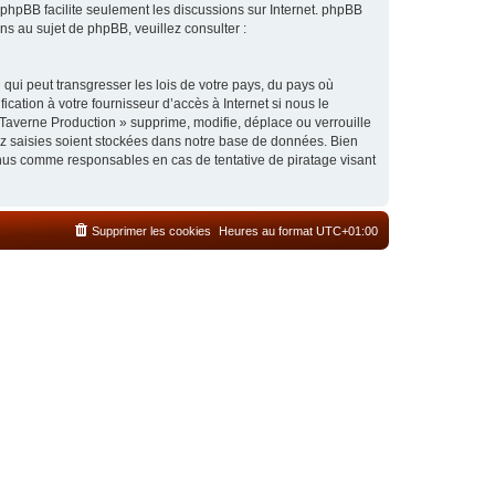
l phpBB facilite seulement les discussions sur Internet. phpBB
 au sujet de phpBB, veuillez consulter :
qui peut transgresser les lois de votre pays, du pays où
cation à votre fournisseur d’accès à Internet si nous le
Taverne Production » supprime, modifie, déplace ou verrouille
ez saisies soient stockées dans notre base de données. Bien
enus comme responsables en cas de tentative de piratage visant
Supprimer les cookies
Heures au format
UTC+01:00