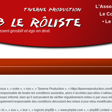
L'Asso
Le C
• L
sent grosbill et ego en droit.
ous », « notre », « nos », « Taverne Production », « https://taverneproduction.com
 responsable de toutes les conditions suivantes, alors n’accédez pas et/ou n’utilis
yez informé, bien qu’il soit prudent de vérifier régulièrement celles-ci par vous-m
également responsable des conditions découlant des mises à jour et/ou modificatio
ls », « eux », « leur », « logiciel phpBB », « www.phpbb.com », « phpBB Limited »,