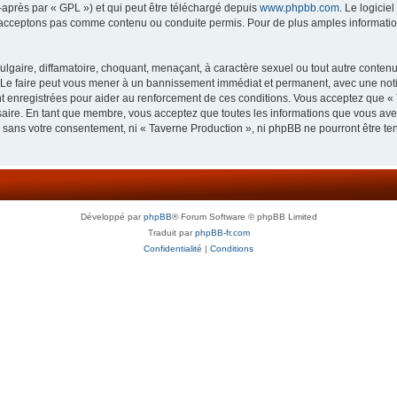
-après par « GPL ») et qui peut être téléchargé depuis
www.phpbb.com
. Le logicie
acceptons pas comme contenu ou conduite permis. Pour de plus amples informations
lgaire, diffamatoire, choquant, menaçant, à caractère sexuel ou tout autre contenu 
 Le faire peut vous mener à un bannissement immédiat et permanent, avec une notifi
 enregistrées pour aider au renforcement de ces conditions. Vous acceptez que « 
saire. En tant que membre, vous acceptez que toutes les informations que vous av
ie sans votre consentement, ni « Taverne Production », ni phpBB ne pourront être t
Développé par
phpBB
® Forum Software © phpBB Limited
Traduit par
phpBB-fr.com
Confidentialité
|
Conditions