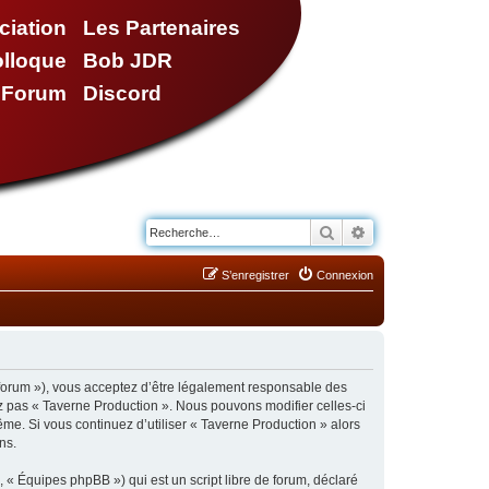
ciation
Les Partenaires
olloque
Bob JDR
e Forum
Discord
Rechercher
Recherche avancé
S’enregistrer
Connexion
/forum »), vous acceptez d’être légalement responsable des
ez pas « Taverne Production ». Nous pouvons modifier celles-ci
ême. Si vous continuez d’utiliser « Taverne Production » alors
ns.
 « Équipes phpBB ») qui est un script libre de forum, déclaré