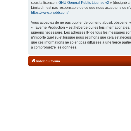
sous la licence «
GNU General Public License v2
» (désigné ci
Limited n’est pas responsable de ce que nous acceptons ou n’
https://www.phpbb.com/
.
Vous acceptez de ne pas publier de contenu abusif, obscène, vu
« Taverne Production » est hébergé ou les lois internationales.
jugeons nécessaire. Les adresses IP de tous les messages sont
n’importe quel sujet lorsque nous estimons que cela est néces
que ces informations ne soient pas diffusées à une tierce part
à compromettre les données.
Index du forum