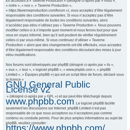
En accédant à « Taverne Production » (désigné ci-après par « nous »,
« notre », « nos », « Taverne Production »,
« https://taverneproduction.com/forum »), vous acceptez d’être légalement
responsable des conditions suivantes. Si vous n’acceptez pas d’être
r
légalement responsable de toutes les conditions suivantes, alors
n’accédez pas et/ou n’utilisez pas « Taverne Production ». Nous pouvons
modifier celles-ci à n’importe quel moment et nous ferons tout pour que
vous en soyez informé, bien qu’il soit prudent de vérifier régulièrement
c
celles-ci par vous-même. Si vous continuez d’utiliser « Taverne
Production » alors que des changements ont été effectués, vous acceptez
d’être légalement responsable des conditions découlant des mises à jour
et/ou modifications.
h
Nos forums sont développés par phpBB (désigné ci-après par « ils »,
« eux », « leur », « logiciel phpBB », « www.phpbb.com », « phpBB
Limited », « Équipes phpBB ») qui est un script libre de forum, déclaré sous
la licence «
GNU General Public
e
License v2
» (désigné ci-après par « GPL ») et qui peut être téléchargé depuis
www.phpbb.com
. Le logiciel phpBB facilite
r
seulement les discussions sur Internet. phpBB Limited n’est pas
responsable de ce que nous acceptons ou n’acceptons pas comme
contenu ou conduite permis. Pour de plus amples informations au sujet de
phpBB, veuillez consulter :
https://www.phpbb.com/
.