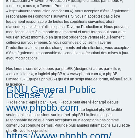
En accédant à « Taverne Production » (désigné ci-après par « nous »,
« notre », « nos », « Taverne Production »,
« https://taverneproduction.com/forum »), vous acceptez d’être légalement
responsable des conditions suivantes. Si vous n’acceptez pas d’être
r
légalement responsable de toutes les conditions suivantes, alors
n’accédez pas et/ou n’utilisez pas « Taverne Production ». Nous pouvons
modifier celles-ci à n’importe quel moment et nous ferons tout pour que
vous en soyez informé, bien qu’il soit prudent de vérifier régulièrement
c
celles-ci par vous-même. Si vous continuez d’utiliser « Taverne
Production » alors que des changements ont été effectués, vous acceptez
d’être légalement responsable des conditions découlant des mises à jour
et/ou modifications.
h
Nos forums sont développés par phpBB (désigné ci-après par « ils »,
« eux », « leur », « logiciel phpBB », « www.phpbb.com », « phpBB
Limited », « Équipes phpBB ») qui est un script libre de forum, déclaré sous
la licence «
GNU General Public
e
License v2
» (désigné ci-après par « GPL ») et qui peut être téléchargé depuis
www.phpbb.com
. Le logiciel phpBB facilite
r
seulement les discussions sur Internet. phpBB Limited n’est pas
responsable de ce que nous acceptons ou n’acceptons pas comme
contenu ou conduite permis. Pour de plus amples informations au sujet de
phpBB, veuillez consulter :
https://www.phpbb.com/
.