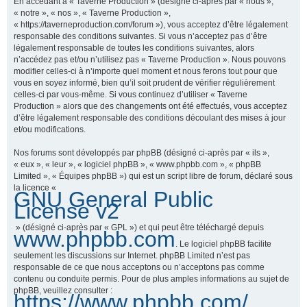
En accédant à « Taverne Production » (désigné ci-après par « nous »,
« notre », « nos », « Taverne Production »,
« https://taverneproduction.com/forum »), vous acceptez d’être légalement
responsable des conditions suivantes. Si vous n’acceptez pas d’être
r
légalement responsable de toutes les conditions suivantes, alors
n’accédez pas et/ou n’utilisez pas « Taverne Production ». Nous pouvons
modifier celles-ci à n’importe quel moment et nous ferons tout pour que
vous en soyez informé, bien qu’il soit prudent de vérifier régulièrement
c
celles-ci par vous-même. Si vous continuez d’utiliser « Taverne
Production » alors que des changements ont été effectués, vous acceptez
d’être légalement responsable des conditions découlant des mises à jour
et/ou modifications.
h
Nos forums sont développés par phpBB (désigné ci-après par « ils »,
« eux », « leur », « logiciel phpBB », « www.phpbb.com », « phpBB
Limited », « Équipes phpBB ») qui est un script libre de forum, déclaré sous
la licence «
GNU General Public
e
License v2
» (désigné ci-après par « GPL ») et qui peut être téléchargé depuis
www.phpbb.com
. Le logiciel phpBB facilite
r
seulement les discussions sur Internet. phpBB Limited n’est pas
responsable de ce que nous acceptons ou n’acceptons pas comme
contenu ou conduite permis. Pour de plus amples informations au sujet de
phpBB, veuillez consulter :
https://www.phpbb.com/
.