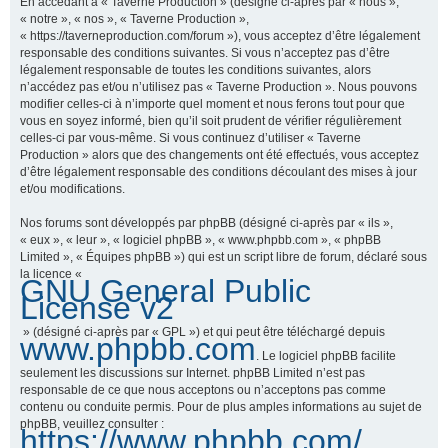
En accédant à « Taverne Production » (désigné ci-après par « nous »,
« notre », « nos », « Taverne Production »,
« https://taverneproduction.com/forum »), vous acceptez d’être légalement
responsable des conditions suivantes. Si vous n’acceptez pas d’être
r
légalement responsable de toutes les conditions suivantes, alors
n’accédez pas et/ou n’utilisez pas « Taverne Production ». Nous pouvons
modifier celles-ci à n’importe quel moment et nous ferons tout pour que
vous en soyez informé, bien qu’il soit prudent de vérifier régulièrement
c
celles-ci par vous-même. Si vous continuez d’utiliser « Taverne
Production » alors que des changements ont été effectués, vous acceptez
d’être légalement responsable des conditions découlant des mises à jour
et/ou modifications.
h
Nos forums sont développés par phpBB (désigné ci-après par « ils »,
« eux », « leur », « logiciel phpBB », « www.phpbb.com », « phpBB
Limited », « Équipes phpBB ») qui est un script libre de forum, déclaré sous
la licence «
GNU General Public
e
License v2
» (désigné ci-après par « GPL ») et qui peut être téléchargé depuis
www.phpbb.com
. Le logiciel phpBB facilite
r
seulement les discussions sur Internet. phpBB Limited n’est pas
responsable de ce que nous acceptons ou n’acceptons pas comme
contenu ou conduite permis. Pour de plus amples informations au sujet de
phpBB, veuillez consulter :
https://www.phpbb.com/
.