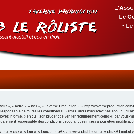
L'Asso
Le C
• L
sent grosbill et ego en droit.
ous », « notre », « nos », « Taverne Production », « https://taverneproduction.com
 responsable de toutes les conditions suivantes, alors n’accédez pas et/ou n’utilis
yez informé, bien qu’il soit prudent de vérifier régulièrement celles-ci par vous-m
également responsable des conditions découlant des mises à jour et/ou modificatio
ls », « eux », « leur », « logiciel phpBB », « www.phpbb.com », « phpBB Limited »,