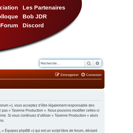
ciation
Les Partenaires
olloque
Bob JDR
e Forum
Discord
Rechercher
Recherche avancé
S’enregistrer
Connexion
/forum »), vous acceptez d’être légalement responsable des
ez pas « Taverne Production ». Nous pouvons modifier celles-ci
ême. Si vous continuez d’utiliser « Taverne Production » alors
ns.
 « Équipes phpBB ») qui est un script libre de forum, déclaré