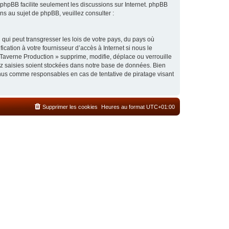
l phpBB facilite seulement les discussions sur Internet. phpBB
 au sujet de phpBB, veuillez consulter :
qui peut transgresser les lois de votre pays, du pays où
cation à votre fournisseur d’accès à Internet si nous le
Taverne Production » supprime, modifie, déplace ou verrouille
ez saisies soient stockées dans notre base de données. Bien
enus comme responsables en cas de tentative de piratage visant
Supprimer les cookies
Heures au format
UTC+01:00