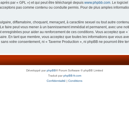
-après par « GPL ») et qui peut être téléchargé depuis
www.phpbb.com
. Le logicie
acceptons pas comme contenu ou conduite permis. Pour de plus amples informations
lgaire, diffamatoire, choquant, menaçant, à caractère sexuel ou tout autre contenu 
 Le faire peut vous mener à un bannissement immédiat et permanent, avec une notifi
 enregistrées pour aider au renforcement de ces conditions. Vous acceptez que « 
saire. En tant que membre, vous acceptez que toutes les informations que vous av
ie sans votre consentement, ni « Taverne Production », ni phpBB ne pourront être t
Développé par
phpBB
® Forum Software © phpBB Limited
Traduit par
phpBB-fr.com
Confidentialité
|
Conditions