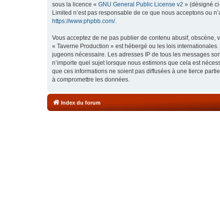
sous la licence «
GNU General Public License v2
» (désigné ci
Limited n’est pas responsable de ce que nous acceptons ou n’
https://www.phpbb.com/
.
Vous acceptez de ne pas publier de contenu abusif, obscène, vu
« Taverne Production » est hébergé ou les lois internationales.
jugeons nécessaire. Les adresses IP de tous les messages sont
n’importe quel sujet lorsque nous estimons que cela est néces
que ces informations ne soient pas diffusées à une tierce part
à compromettre les données.
Index du forum