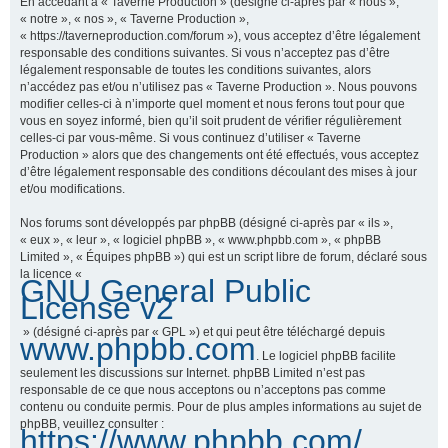
En accédant à « Taverne Production » (désigné ci-après par « nous »,
« notre », « nos », « Taverne Production »,
« https://taverneproduction.com/forum »), vous acceptez d’être légalement
responsable des conditions suivantes. Si vous n’acceptez pas d’être
r
légalement responsable de toutes les conditions suivantes, alors
n’accédez pas et/ou n’utilisez pas « Taverne Production ». Nous pouvons
modifier celles-ci à n’importe quel moment et nous ferons tout pour que
vous en soyez informé, bien qu’il soit prudent de vérifier régulièrement
c
celles-ci par vous-même. Si vous continuez d’utiliser « Taverne
Production » alors que des changements ont été effectués, vous acceptez
d’être légalement responsable des conditions découlant des mises à jour
et/ou modifications.
h
Nos forums sont développés par phpBB (désigné ci-après par « ils »,
« eux », « leur », « logiciel phpBB », « www.phpbb.com », « phpBB
Limited », « Équipes phpBB ») qui est un script libre de forum, déclaré sous
la licence «
GNU General Public
e
License v2
» (désigné ci-après par « GPL ») et qui peut être téléchargé depuis
www.phpbb.com
. Le logiciel phpBB facilite
r
seulement les discussions sur Internet. phpBB Limited n’est pas
responsable de ce que nous acceptons ou n’acceptons pas comme
contenu ou conduite permis. Pour de plus amples informations au sujet de
phpBB, veuillez consulter :
https://www.phpbb.com/
.