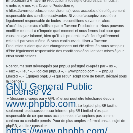
En accédant à « Taverne Production » (désigné ci-après par « nous »,
« notre », « nos », « Taverne Production »,
« https://taverneproduction.com/forum »), vous acceptez d’être légalement
responsable des conditions suivantes. Si vous n’acceptez pas d’être
r
légalement responsable de toutes les conditions suivantes, alors
n’accédez pas et/ou n’utilisez pas « Taverne Production ». Nous pouvons
modifier celles-ci à n’importe quel moment et nous ferons tout pour que
vous en soyez informé, bien qu’il soit prudent de vérifier régulièrement
c
celles-ci par vous-même. Si vous continuez d’utiliser « Taverne
Production » alors que des changements ont été effectués, vous acceptez
d’être légalement responsable des conditions découlant des mises à jour
et/ou modifications.
h
Nos forums sont développés par phpBB (désigné ci-après par « ils »,
« eux », « leur », « logiciel phpBB », « www.phpbb.com », « phpBB
Limited », « Équipes phpBB ») qui est un script libre de forum, déclaré sous
la licence «
GNU General Public
e
License v2
» (désigné ci-après par « GPL ») et qui peut être téléchargé depuis
www.phpbb.com
. Le logiciel phpBB facilite
r
seulement les discussions sur Internet. phpBB Limited n’est pas
responsable de ce que nous acceptons ou n’acceptons pas comme
contenu ou conduite permis. Pour de plus amples informations au sujet de
phpBB, veuillez consulter :
https://www.phpbb.com/
.