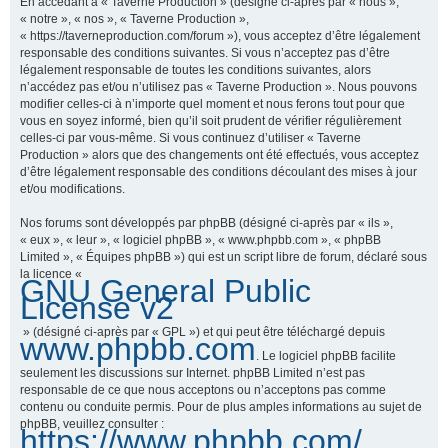
En accédant à « Taverne Production » (désigné ci-après par « nous »,
« notre », « nos », « Taverne Production »,
« https://taverneproduction.com/forum »), vous acceptez d’être légalement
responsable des conditions suivantes. Si vous n’acceptez pas d’être
r
légalement responsable de toutes les conditions suivantes, alors
n’accédez pas et/ou n’utilisez pas « Taverne Production ». Nous pouvons
modifier celles-ci à n’importe quel moment et nous ferons tout pour que
vous en soyez informé, bien qu’il soit prudent de vérifier régulièrement
c
celles-ci par vous-même. Si vous continuez d’utiliser « Taverne
Production » alors que des changements ont été effectués, vous acceptez
d’être légalement responsable des conditions découlant des mises à jour
et/ou modifications.
h
Nos forums sont développés par phpBB (désigné ci-après par « ils »,
« eux », « leur », « logiciel phpBB », « www.phpbb.com », « phpBB
Limited », « Équipes phpBB ») qui est un script libre de forum, déclaré sous
la licence «
GNU General Public
e
License v2
» (désigné ci-après par « GPL ») et qui peut être téléchargé depuis
www.phpbb.com
. Le logiciel phpBB facilite
r
seulement les discussions sur Internet. phpBB Limited n’est pas
responsable de ce que nous acceptons ou n’acceptons pas comme
contenu ou conduite permis. Pour de plus amples informations au sujet de
phpBB, veuillez consulter :
https://www.phpbb.com/
.