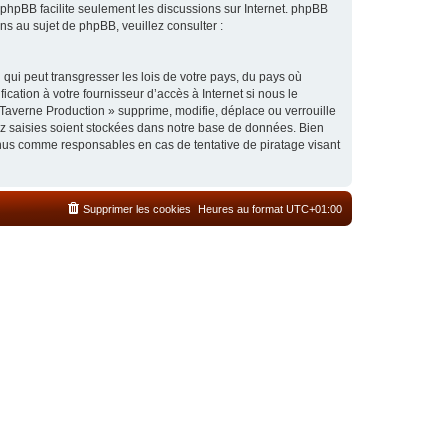
l phpBB facilite seulement les discussions sur Internet. phpBB
 au sujet de phpBB, veuillez consulter :
qui peut transgresser les lois de votre pays, du pays où
cation à votre fournisseur d’accès à Internet si nous le
Taverne Production » supprime, modifie, déplace ou verrouille
ez saisies soient stockées dans notre base de données. Bien
enus comme responsables en cas de tentative de piratage visant
Supprimer les cookies
Heures au format
UTC+01:00