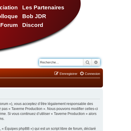
ciation
Les Partenaires
olloque
Bob JDR
e Forum
Discord
Rechercher
Recherche avancé
S’enregistrer
Connexion
/forum »), vous acceptez d’être légalement responsable des
ez pas « Taverne Production ». Nous pouvons modifier celles-ci
ême. Si vous continuez d’utiliser « Taverne Production » alors
ns.
 « Équipes phpBB ») qui est un script libre de forum, déclaré