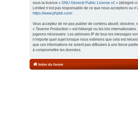
sous la licence «
GNU General Public License v2
» (désigné ci
Limited n’est pas responsable de ce que nous acceptons ou n’
https://www.phpbb.com/
.
Vous acceptez de ne pas publier de contenu abusif, obscène, vu
« Taverne Production » est hébergé ou les lois internationales.
jugeons nécessaire. Les adresses IP de tous les messages sont
n’importe quel sujet lorsque nous estimons que cela est néces
que ces informations ne soient pas diffusées à une tierce part
à compromettre les données.
Index du forum