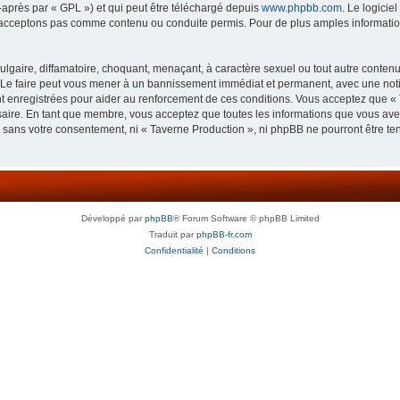
-après par « GPL ») et qui peut être téléchargé depuis
www.phpbb.com
. Le logicie
acceptons pas comme contenu ou conduite permis. Pour de plus amples informations
lgaire, diffamatoire, choquant, menaçant, à caractère sexuel ou tout autre contenu 
 Le faire peut vous mener à un bannissement immédiat et permanent, avec une notifi
 enregistrées pour aider au renforcement de ces conditions. Vous acceptez que « 
saire. En tant que membre, vous acceptez que toutes les informations que vous av
ie sans votre consentement, ni « Taverne Production », ni phpBB ne pourront être t
Développé par
phpBB
® Forum Software © phpBB Limited
Traduit par
phpBB-fr.com
Confidentialité
|
Conditions