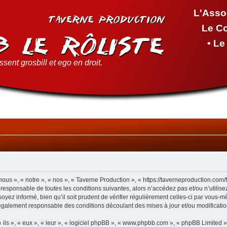
L'Asso
Le C
• L
sent grosbill et ego en droit.
ous », « notre », « nos », « Taverne Production », « https://taverneproduction.com
 responsable de toutes les conditions suivantes, alors n’accédez pas et/ou n’utilis
yez informé, bien qu’il soit prudent de vérifier régulièrement celles-ci par vous-m
également responsable des conditions découlant des mises à jour et/ou modificatio
ls », « eux », « leur », « logiciel phpBB », « www.phpbb.com », « phpBB Limited »,