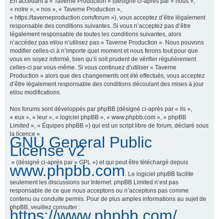
En accédant à « Taverne Production » (désigné ci-après par « nous »,
« notre », « nos », « Taverne Production »,
« https://taverneproduction.com/forum »), vous acceptez d’être légalement
responsable des conditions suivantes. Si vous n’acceptez pas d’être
r
légalement responsable de toutes les conditions suivantes, alors
n’accédez pas et/ou n’utilisez pas « Taverne Production ». Nous pouvons
modifier celles-ci à n’importe quel moment et nous ferons tout pour que
vous en soyez informé, bien qu’il soit prudent de vérifier régulièrement
c
celles-ci par vous-même. Si vous continuez d’utiliser « Taverne
Production » alors que des changements ont été effectués, vous acceptez
d’être légalement responsable des conditions découlant des mises à jour
et/ou modifications.
h
Nos forums sont développés par phpBB (désigné ci-après par « ils »,
« eux », « leur », « logiciel phpBB », « www.phpbb.com », « phpBB
Limited », « Équipes phpBB ») qui est un script libre de forum, déclaré sous
la licence «
GNU General Public
e
License v2
» (désigné ci-après par « GPL ») et qui peut être téléchargé depuis
www.phpbb.com
. Le logiciel phpBB facilite
r
seulement les discussions sur Internet. phpBB Limited n’est pas
responsable de ce que nous acceptons ou n’acceptons pas comme
contenu ou conduite permis. Pour de plus amples informations au sujet de
phpBB, veuillez consulter :
https://www.phpbb.com/
.