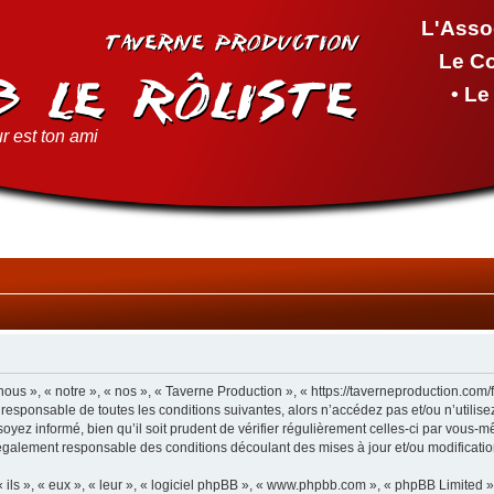
L'Asso
Le C
• L
r est ton ami
ous », « notre », « nos », « Taverne Production », « https://taverneproduction.com
 responsable de toutes les conditions suivantes, alors n’accédez pas et/ou n’utilis
yez informé, bien qu’il soit prudent de vérifier régulièrement celles-ci par vous-m
également responsable des conditions découlant des mises à jour et/ou modificatio
ls », « eux », « leur », « logiciel phpBB », « www.phpbb.com », « phpBB Limited »,