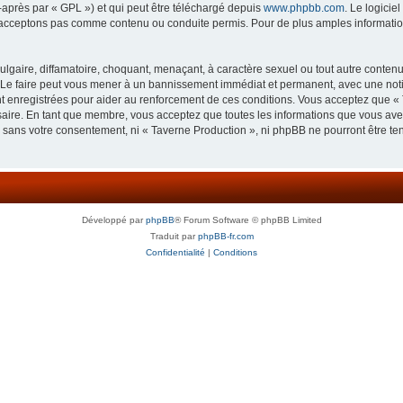
-après par « GPL ») et qui peut être téléchargé depuis
www.phpbb.com
. Le logicie
acceptons pas comme contenu ou conduite permis. Pour de plus amples informations
lgaire, diffamatoire, choquant, menaçant, à caractère sexuel ou tout autre contenu 
 Le faire peut vous mener à un bannissement immédiat et permanent, avec une notifi
 enregistrées pour aider au renforcement de ces conditions. Vous acceptez que « 
saire. En tant que membre, vous acceptez que toutes les informations que vous av
ie sans votre consentement, ni « Taverne Production », ni phpBB ne pourront être t
Développé par
phpBB
® Forum Software © phpBB Limited
Traduit par
phpBB-fr.com
Confidentialité
|
Conditions