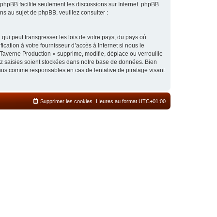
l phpBB facilite seulement les discussions sur Internet. phpBB
 au sujet de phpBB, veuillez consulter :
qui peut transgresser les lois de votre pays, du pays où
cation à votre fournisseur d’accès à Internet si nous le
Taverne Production » supprime, modifie, déplace ou verrouille
ez saisies soient stockées dans notre base de données. Bien
enus comme responsables en cas de tentative de piratage visant
Supprimer les cookies
Heures au format
UTC+01:00