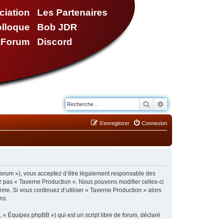
ciation
Les Partenaires
olloque
Bob JDR
e Forum
Discord
Rechercher
Recherche avancé
S’enregistrer
Connexion
/forum »), vous acceptez d’être légalement responsable des
ez pas « Taverne Production ». Nous pouvons modifier celles-ci
ême. Si vous continuez d’utiliser « Taverne Production » alors
ns.
 « Équipes phpBB ») qui est un script libre de forum, déclaré