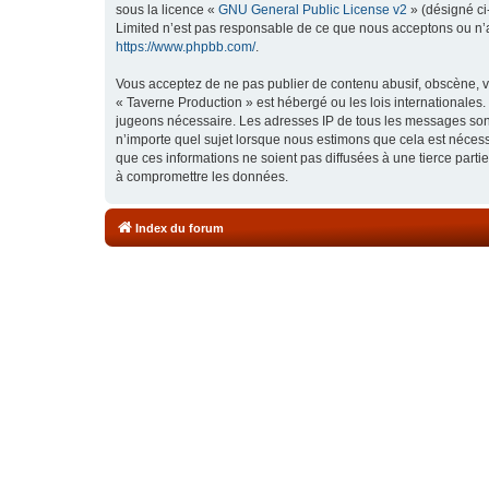
sous la licence «
GNU General Public License v2
» (désigné ci
Limited n’est pas responsable de ce que nous acceptons ou n’
https://www.phpbb.com/
.
Vous acceptez de ne pas publier de contenu abusif, obscène, vu
« Taverne Production » est hébergé ou les lois internationales.
jugeons nécessaire. Les adresses IP de tous les messages sont
n’importe quel sujet lorsque nous estimons que cela est néces
que ces informations ne soient pas diffusées à une tierce part
à compromettre les données.
Index du forum