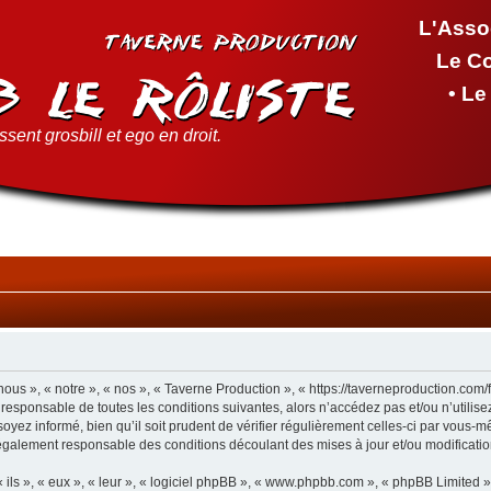
L'Asso
Le C
• L
sent grosbill et ego en droit.
ous », « notre », « nos », « Taverne Production », « https://taverneproduction.com
 responsable de toutes les conditions suivantes, alors n’accédez pas et/ou n’utilis
yez informé, bien qu’il soit prudent de vérifier régulièrement celles-ci par vous-m
également responsable des conditions découlant des mises à jour et/ou modificatio
ls », « eux », « leur », « logiciel phpBB », « www.phpbb.com », « phpBB Limited »,