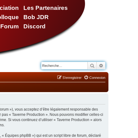
ciation
Les Partenaires
olloque
Bob JDR
e Forum
Discord
Rechercher
Recherche avancé
S’enregistrer
Connexion
/forum »), vous acceptez d’être légalement responsable des
ez pas « Taverne Production ». Nous pouvons modifier celles-ci
ême. Si vous continuez d’utiliser « Taverne Production » alors
ns.
 « Équipes phpBB ») qui est un script libre de forum, déclaré