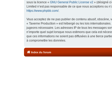
sous la licence «
GNU General Public License v2
» (désigné ci
Limited n’est pas responsable de ce que nous acceptons ou n’
https://www.phpbb.com/
.
Vous acceptez de ne pas publier de contenu abusif, obscène, vu
« Taverne Production » est hébergé ou les lois internationales.
jugeons nécessaire. Les adresses IP de tous les messages sont
n’importe quel sujet lorsque nous estimons que cela est néces
que ces informations ne soient pas diffusées à une tierce part
à compromettre les données.
Index du forum