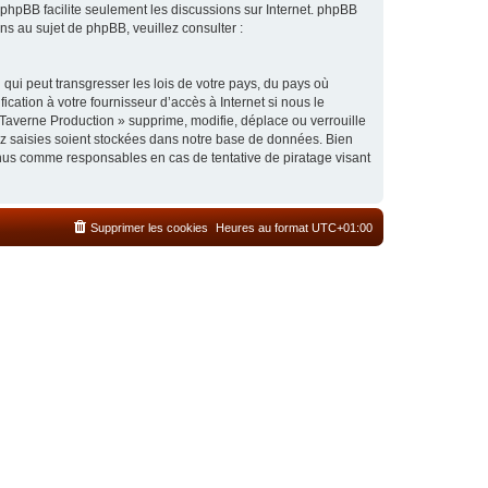
l phpBB facilite seulement les discussions sur Internet. phpBB
 au sujet de phpBB, veuillez consulter :
qui peut transgresser les lois de votre pays, du pays où
cation à votre fournisseur d’accès à Internet si nous le
Taverne Production » supprime, modifie, déplace ou verrouille
ez saisies soient stockées dans notre base de données. Bien
enus comme responsables en cas de tentative de piratage visant
Supprimer les cookies
Heures au format
UTC+01:00