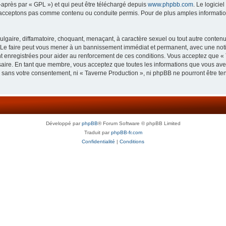
-après par « GPL ») et qui peut être téléchargé depuis
www.phpbb.com
. Le logicie
acceptons pas comme contenu ou conduite permis. Pour de plus amples informations
lgaire, diffamatoire, choquant, menaçant, à caractère sexuel ou tout autre contenu 
 Le faire peut vous mener à un bannissement immédiat et permanent, avec une notifi
 enregistrées pour aider au renforcement de ces conditions. Vous acceptez que « 
saire. En tant que membre, vous acceptez que toutes les informations que vous av
ie sans votre consentement, ni « Taverne Production », ni phpBB ne pourront être t
Développé par
phpBB
® Forum Software © phpBB Limited
Traduit par
phpBB-fr.com
Confidentialité
|
Conditions