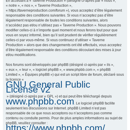
En accédant à « Taverne Production » (désigné ci-après par « nous »,
« notre », « nos », « Taverne Production »,
« https://taverneproduction.com/forum »), vous acceptez d’être légalement
responsable des conditions suivantes. Si vous n’acceptez pas d’être
r
légalement responsable de toutes les conditions suivantes, alors
n’accédez pas et/ou n’utilisez pas « Taverne Production ». Nous pouvons
modifier celles-ci à n’importe quel moment et nous ferons tout pour que
vous en soyez informé, bien qu’il soit prudent de vérifier régulièrement
c
celles-ci par vous-même. Si vous continuez d’utiliser « Taverne
Production » alors que des changements ont été effectués, vous acceptez
d’être légalement responsable des conditions découlant des mises à jour
et/ou modifications.
h
Nos forums sont développés par phpBB (désigné ci-après par « ils »,
« eux », « leur », « logiciel phpBB », « www.phpbb.com », « phpBB
Limited », « Équipes phpBB ») qui est un script libre de forum, déclaré sous
la licence «
GNU General Public
e
License v2
» (désigné ci-après par « GPL ») et qui peut être téléchargé depuis
www.phpbb.com
. Le logiciel phpBB facilite
r
seulement les discussions sur Internet. phpBB Limited n’est pas
responsable de ce que nous acceptons ou n’acceptons pas comme
contenu ou conduite permis. Pour de plus amples informations au sujet de
phpBB, veuillez consulter :
https://www.phpbb.com/
.