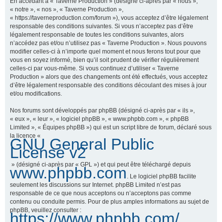
En accédant à « Taverne Production » (désigné ci-après par « nous »,
« notre », « nos », « Taverne Production »,
« https://taverneproduction.com/forum »), vous acceptez d’être légalement
responsable des conditions suivantes. Si vous n’acceptez pas d’être
r
légalement responsable de toutes les conditions suivantes, alors
n’accédez pas et/ou n’utilisez pas « Taverne Production ». Nous pouvons
modifier celles-ci à n’importe quel moment et nous ferons tout pour que
vous en soyez informé, bien qu’il soit prudent de vérifier régulièrement
c
celles-ci par vous-même. Si vous continuez d’utiliser « Taverne
Production » alors que des changements ont été effectués, vous acceptez
d’être légalement responsable des conditions découlant des mises à jour
et/ou modifications.
h
Nos forums sont développés par phpBB (désigné ci-après par « ils »,
« eux », « leur », « logiciel phpBB », « www.phpbb.com », « phpBB
Limited », « Équipes phpBB ») qui est un script libre de forum, déclaré sous
la licence «
GNU General Public
e
License v2
» (désigné ci-après par « GPL ») et qui peut être téléchargé depuis
www.phpbb.com
. Le logiciel phpBB facilite
r
seulement les discussions sur Internet. phpBB Limited n’est pas
responsable de ce que nous acceptons ou n’acceptons pas comme
contenu ou conduite permis. Pour de plus amples informations au sujet de
phpBB, veuillez consulter :
https://www.phpbb.com/
.