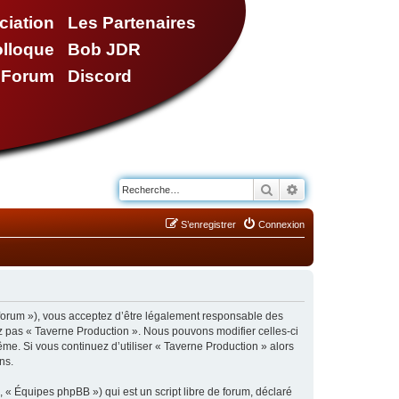
ciation
Les Partenaires
olloque
Bob JDR
e Forum
Discord
Rechercher
Recherche avancé
S’enregistrer
Connexion
/forum »), vous acceptez d’être légalement responsable des
ez pas « Taverne Production ». Nous pouvons modifier celles-ci
ême. Si vous continuez d’utiliser « Taverne Production » alors
ns.
 « Équipes phpBB ») qui est un script libre de forum, déclaré