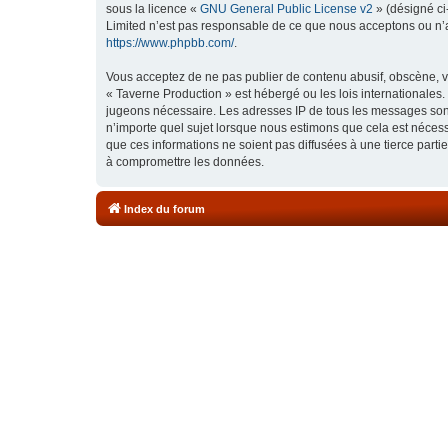
sous la licence «
GNU General Public License v2
» (désigné ci
Limited n’est pas responsable de ce que nous acceptons ou n’
https://www.phpbb.com/
.
Vous acceptez de ne pas publier de contenu abusif, obscène, vu
« Taverne Production » est hébergé ou les lois internationales.
jugeons nécessaire. Les adresses IP de tous les messages sont
n’importe quel sujet lorsque nous estimons que cela est néces
que ces informations ne soient pas diffusées à une tierce part
à compromettre les données.
Index du forum