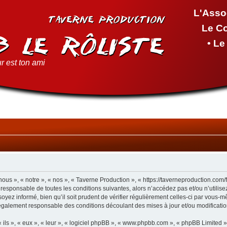
L'Asso
Le C
• L
r est ton ami
ous », « notre », « nos », « Taverne Production », « https://taverneproduction.com
 responsable de toutes les conditions suivantes, alors n’accédez pas et/ou n’utilis
yez informé, bien qu’il soit prudent de vérifier régulièrement celles-ci par vous-m
également responsable des conditions découlant des mises à jour et/ou modificatio
ls », « eux », « leur », « logiciel phpBB », « www.phpbb.com », « phpBB Limited »,