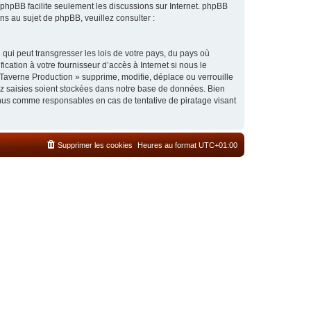
l phpBB facilite seulement les discussions sur Internet. phpBB
 au sujet de phpBB, veuillez consulter :
qui peut transgresser les lois de votre pays, du pays où
cation à votre fournisseur d’accès à Internet si nous le
Taverne Production » supprime, modifie, déplace ou verrouille
ez saisies soient stockées dans notre base de données. Bien
enus comme responsables en cas de tentative de piratage visant
Supprimer les cookies
Heures au format
UTC+01:00