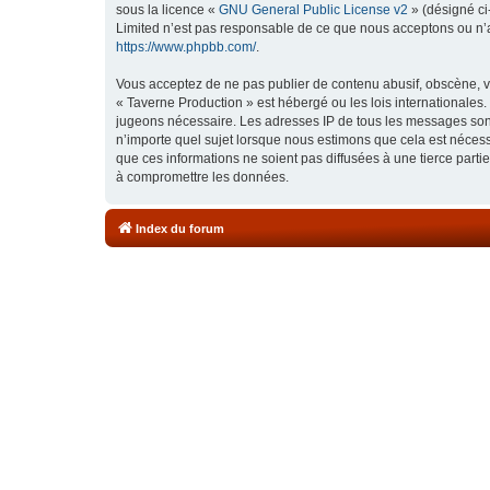
sous la licence «
GNU General Public License v2
» (désigné ci
Limited n’est pas responsable de ce que nous acceptons ou n’
https://www.phpbb.com/
.
Vous acceptez de ne pas publier de contenu abusif, obscène, vu
« Taverne Production » est hébergé ou les lois internationales.
jugeons nécessaire. Les adresses IP de tous les messages sont
n’importe quel sujet lorsque nous estimons que cela est néces
que ces informations ne soient pas diffusées à une tierce part
à compromettre les données.
Index du forum