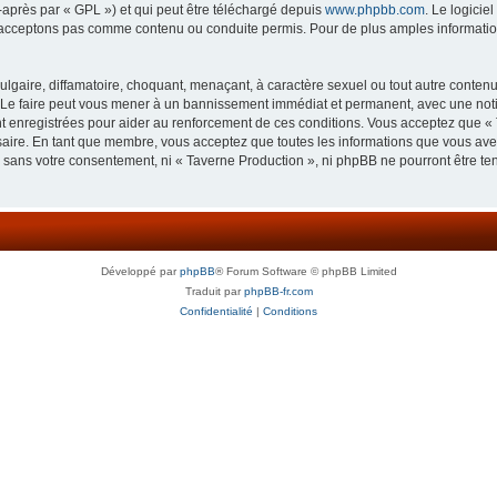
-après par « GPL ») et qui peut être téléchargé depuis
www.phpbb.com
. Le logicie
acceptons pas comme contenu ou conduite permis. Pour de plus amples informations
lgaire, diffamatoire, choquant, menaçant, à caractère sexuel ou tout autre contenu 
 Le faire peut vous mener à un bannissement immédiat et permanent, avec une notifi
 enregistrées pour aider au renforcement de ces conditions. Vous acceptez que « 
saire. En tant que membre, vous acceptez que toutes les informations que vous av
ie sans votre consentement, ni « Taverne Production », ni phpBB ne pourront être t
Développé par
phpBB
® Forum Software © phpBB Limited
Traduit par
phpBB-fr.com
Confidentialité
|
Conditions