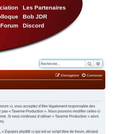
ciation
Les Partenaires
olloque
Bob JDR
e Forum
Discord
Rechercher
Recherche avancé
S’enregistrer
Connexion
/forum »), vous acceptez d’être légalement responsable des
ez pas « Taverne Production ». Nous pouvons modifier celles-ci
ême. Si vous continuez d’utiliser « Taverne Production » alors
ns.
 « Équipes phpBB ») qui est un script libre de forum, déclaré