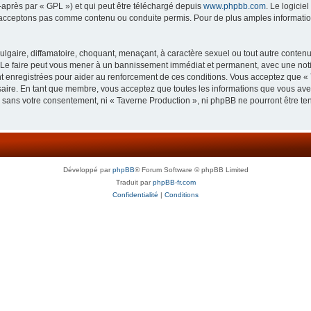
-après par « GPL ») et qui peut être téléchargé depuis
www.phpbb.com
. Le logicie
acceptons pas comme contenu ou conduite permis. Pour de plus amples informations
lgaire, diffamatoire, choquant, menaçant, à caractère sexuel ou tout autre contenu 
 Le faire peut vous mener à un bannissement immédiat et permanent, avec une notifi
 enregistrées pour aider au renforcement de ces conditions. Vous acceptez que « 
saire. En tant que membre, vous acceptez que toutes les informations que vous av
ie sans votre consentement, ni « Taverne Production », ni phpBB ne pourront être t
Développé par
phpBB
® Forum Software © phpBB Limited
Traduit par
phpBB-fr.com
Confidentialité
|
Conditions