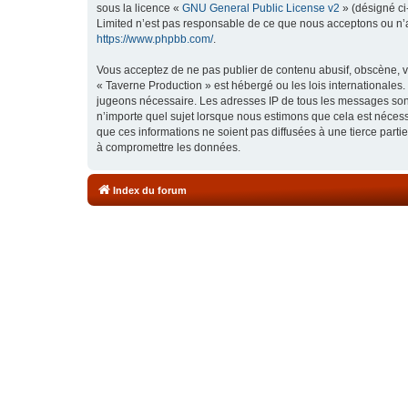
sous la licence «
GNU General Public License v2
» (désigné ci
Limited n’est pas responsable de ce que nous acceptons ou n’
https://www.phpbb.com/
.
Vous acceptez de ne pas publier de contenu abusif, obscène, vu
« Taverne Production » est hébergé ou les lois internationales.
jugeons nécessaire. Les adresses IP de tous les messages sont
n’importe quel sujet lorsque nous estimons que cela est néces
que ces informations ne soient pas diffusées à une tierce part
à compromettre les données.
Index du forum