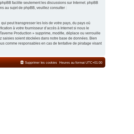
l phpBB facilite seulement les discussions sur Internet. phpBB
 au sujet de phpBB, veuillez consulter :
qui peut transgresser les lois de votre pays, du pays où
cation à votre fournisseur d’accès à Internet si nous le
Taverne Production » supprime, modifie, déplace ou verrouille
ez saisies soient stockées dans notre base de données. Bien
enus comme responsables en cas de tentative de piratage visant
Supprimer les cookies
Heures au format
UTC+01:00