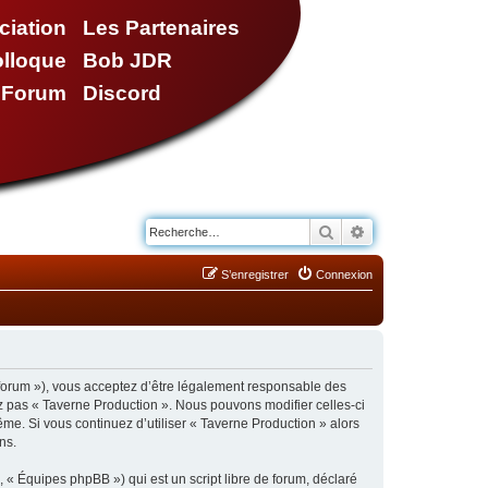
ciation
Les Partenaires
olloque
Bob JDR
e Forum
Discord
Rechercher
Recherche avancé
S’enregistrer
Connexion
/forum »), vous acceptez d’être légalement responsable des
ez pas « Taverne Production ». Nous pouvons modifier celles-ci
ême. Si vous continuez d’utiliser « Taverne Production » alors
ns.
 « Équipes phpBB ») qui est un script libre de forum, déclaré