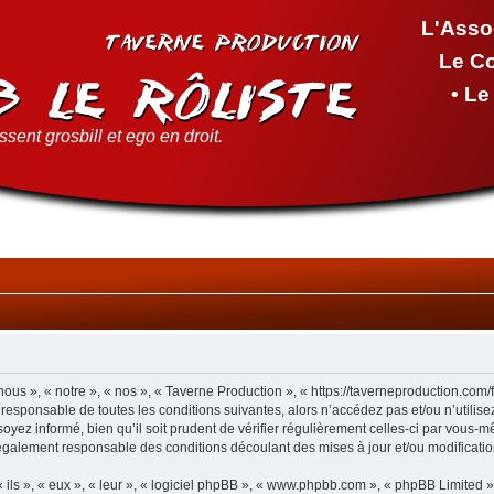
L'Asso
Le C
• L
sent grosbill et ego en droit.
ous », « notre », « nos », « Taverne Production », « https://taverneproduction.com
 responsable de toutes les conditions suivantes, alors n’accédez pas et/ou n’utilis
yez informé, bien qu’il soit prudent de vérifier régulièrement celles-ci par vous-m
également responsable des conditions découlant des mises à jour et/ou modificatio
ls », « eux », « leur », « logiciel phpBB », « www.phpbb.com », « phpBB Limited »,