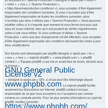
En accédant à « Taverne Production » (désigné ci-après par « nous »,
« notre », « nos », « Taverne Production »,
« https://taverneproduction.com/forum »), vous acceptez d’être légalement
responsable des conditions suivantes. Si vous n’acceptez pas d’être
r
légalement responsable de toutes les conditions suivantes, alors
n’accédez pas et/ou n’utilisez pas « Taverne Production ». Nous pouvons
modifier celles-ci à n’importe quel moment et nous ferons tout pour que
vous en soyez informé, bien qu’il soit prudent de vérifier régulièrement
c
celles-ci par vous-même. Si vous continuez d’utiliser « Taverne
Production » alors que des changements ont été effectués, vous acceptez
d’être légalement responsable des conditions découlant des mises à jour
et/ou modifications.
h
Nos forums sont développés par phpBB (désigné ci-après par « ils »,
« eux », « leur », « logiciel phpBB », « www.phpbb.com », « phpBB
Limited », « Équipes phpBB ») qui est un script libre de forum, déclaré sous
la licence «
GNU General Public
e
License v2
» (désigné ci-après par « GPL ») et qui peut être téléchargé depuis
www.phpbb.com
. Le logiciel phpBB facilite
r
seulement les discussions sur Internet. phpBB Limited n’est pas
responsable de ce que nous acceptons ou n’acceptons pas comme
contenu ou conduite permis. Pour de plus amples informations au sujet de
phpBB, veuillez consulter :
https://www.phpbb.com/
.