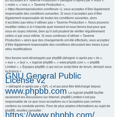
En accédant à « Taverne Production » (désigné ci-après par « nous »,
« notre », « nos », « Taverne Production »,
« https://taverneproduction.com/forum »), vous acceptez d’être légalement
responsable des conditions suivantes. Si vous n’acceptez pas d’être
r
légalement responsable de toutes les conditions suivantes, alors
n’accédez pas et/ou n’utilisez pas « Taverne Production ». Nous pouvons
modifier celles-ci à n’importe quel moment et nous ferons tout pour que
vous en soyez informé, bien qu’il soit prudent de vérifier régulièrement
c
celles-ci par vous-même. Si vous continuez d’utiliser « Taverne
Production » alors que des changements ont été effectués, vous acceptez
d’être légalement responsable des conditions découlant des mises à jour
et/ou modifications.
h
Nos forums sont développés par phpBB (désigné ci-après par « ils »,
« eux », « leur », « logiciel phpBB », « www.phpbb.com », « phpBB
Limited », « Équipes phpBB ») qui est un script libre de forum, déclaré sous
la licence «
GNU General Public
e
License v2
» (désigné ci-après par « GPL ») et qui peut être téléchargé depuis
www.phpbb.com
. Le logiciel phpBB facilite
r
seulement les discussions sur Internet. phpBB Limited n’est pas
responsable de ce que nous acceptons ou n’acceptons pas comme
contenu ou conduite permis. Pour de plus amples informations au sujet de
phpBB, veuillez consulter :
https://www.phpbb.com/
.