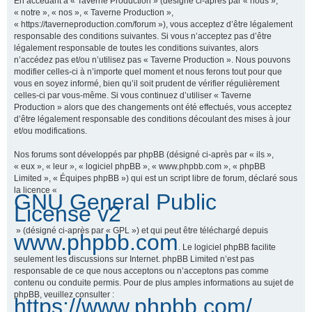
En accédant à « Taverne Production » (désigné ci-après par « nous »,
« notre », « nos », « Taverne Production »,
« https://taverneproduction.com/forum »), vous acceptez d’être légalement
responsable des conditions suivantes. Si vous n’acceptez pas d’être
r
légalement responsable de toutes les conditions suivantes, alors
n’accédez pas et/ou n’utilisez pas « Taverne Production ». Nous pouvons
modifier celles-ci à n’importe quel moment et nous ferons tout pour que
vous en soyez informé, bien qu’il soit prudent de vérifier régulièrement
c
celles-ci par vous-même. Si vous continuez d’utiliser « Taverne
Production » alors que des changements ont été effectués, vous acceptez
d’être légalement responsable des conditions découlant des mises à jour
et/ou modifications.
h
Nos forums sont développés par phpBB (désigné ci-après par « ils »,
« eux », « leur », « logiciel phpBB », « www.phpbb.com », « phpBB
Limited », « Équipes phpBB ») qui est un script libre de forum, déclaré sous
la licence «
GNU General Public
e
License v2
» (désigné ci-après par « GPL ») et qui peut être téléchargé depuis
www.phpbb.com
. Le logiciel phpBB facilite
r
seulement les discussions sur Internet. phpBB Limited n’est pas
responsable de ce que nous acceptons ou n’acceptons pas comme
contenu ou conduite permis. Pour de plus amples informations au sujet de
phpBB, veuillez consulter :
https://www.phpbb.com/
.