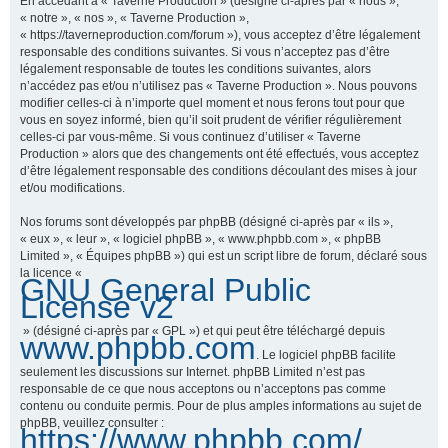
En accédant à « Taverne Production » (désigné ci-après par « nous »,
« notre », « nos », « Taverne Production »,
« https://taverneproduction.com/forum »), vous acceptez d’être légalement
responsable des conditions suivantes. Si vous n’acceptez pas d’être
r
légalement responsable de toutes les conditions suivantes, alors
n’accédez pas et/ou n’utilisez pas « Taverne Production ». Nous pouvons
modifier celles-ci à n’importe quel moment et nous ferons tout pour que
vous en soyez informé, bien qu’il soit prudent de vérifier régulièrement
c
celles-ci par vous-même. Si vous continuez d’utiliser « Taverne
Production » alors que des changements ont été effectués, vous acceptez
d’être légalement responsable des conditions découlant des mises à jour
et/ou modifications.
h
Nos forums sont développés par phpBB (désigné ci-après par « ils »,
« eux », « leur », « logiciel phpBB », « www.phpbb.com », « phpBB
Limited », « Équipes phpBB ») qui est un script libre de forum, déclaré sous
la licence «
GNU General Public
e
License v2
» (désigné ci-après par « GPL ») et qui peut être téléchargé depuis
www.phpbb.com
. Le logiciel phpBB facilite
r
seulement les discussions sur Internet. phpBB Limited n’est pas
responsable de ce que nous acceptons ou n’acceptons pas comme
contenu ou conduite permis. Pour de plus amples informations au sujet de
phpBB, veuillez consulter :
https://www.phpbb.com/
.