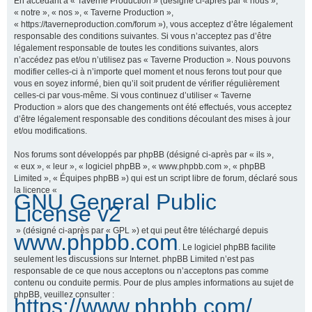
En accédant à « Taverne Production » (désigné ci-après par « nous »,
« notre », « nos », « Taverne Production »,
« https://taverneproduction.com/forum »), vous acceptez d’être légalement
responsable des conditions suivantes. Si vous n’acceptez pas d’être
r
légalement responsable de toutes les conditions suivantes, alors
n’accédez pas et/ou n’utilisez pas « Taverne Production ». Nous pouvons
modifier celles-ci à n’importe quel moment et nous ferons tout pour que
vous en soyez informé, bien qu’il soit prudent de vérifier régulièrement
c
celles-ci par vous-même. Si vous continuez d’utiliser « Taverne
Production » alors que des changements ont été effectués, vous acceptez
d’être légalement responsable des conditions découlant des mises à jour
et/ou modifications.
h
Nos forums sont développés par phpBB (désigné ci-après par « ils »,
« eux », « leur », « logiciel phpBB », « www.phpbb.com », « phpBB
Limited », « Équipes phpBB ») qui est un script libre de forum, déclaré sous
la licence «
GNU General Public
e
License v2
» (désigné ci-après par « GPL ») et qui peut être téléchargé depuis
www.phpbb.com
. Le logiciel phpBB facilite
r
seulement les discussions sur Internet. phpBB Limited n’est pas
responsable de ce que nous acceptons ou n’acceptons pas comme
contenu ou conduite permis. Pour de plus amples informations au sujet de
phpBB, veuillez consulter :
https://www.phpbb.com/
.