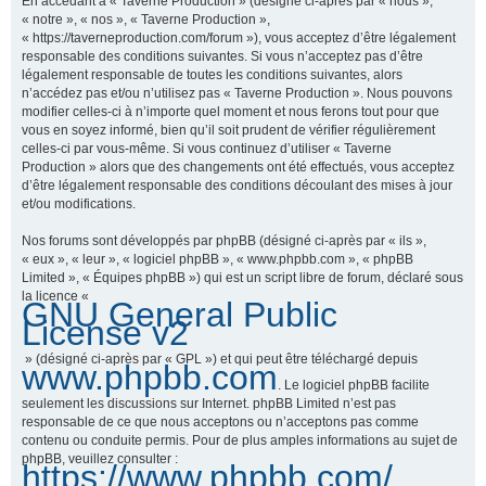
En accédant à « Taverne Production » (désigné ci-après par « nous »,
« notre », « nos », « Taverne Production »,
« https://taverneproduction.com/forum »), vous acceptez d’être légalement
responsable des conditions suivantes. Si vous n’acceptez pas d’être
r
légalement responsable de toutes les conditions suivantes, alors
n’accédez pas et/ou n’utilisez pas « Taverne Production ». Nous pouvons
modifier celles-ci à n’importe quel moment et nous ferons tout pour que
vous en soyez informé, bien qu’il soit prudent de vérifier régulièrement
c
celles-ci par vous-même. Si vous continuez d’utiliser « Taverne
Production » alors que des changements ont été effectués, vous acceptez
d’être légalement responsable des conditions découlant des mises à jour
et/ou modifications.
h
Nos forums sont développés par phpBB (désigné ci-après par « ils »,
« eux », « leur », « logiciel phpBB », « www.phpbb.com », « phpBB
Limited », « Équipes phpBB ») qui est un script libre de forum, déclaré sous
la licence «
GNU General Public
e
License v2
» (désigné ci-après par « GPL ») et qui peut être téléchargé depuis
www.phpbb.com
. Le logiciel phpBB facilite
r
seulement les discussions sur Internet. phpBB Limited n’est pas
responsable de ce que nous acceptons ou n’acceptons pas comme
contenu ou conduite permis. Pour de plus amples informations au sujet de
phpBB, veuillez consulter :
https://www.phpbb.com/
.