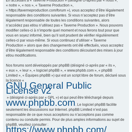
En accédant à « Taverne Production » (désigné ci-après par « nous »,
« notre », « nos », « Taverne Production »,
« https://taverneproduction.com/forum »), vous acceptez d’être légalement
responsable des conditions suivantes. Si vous n’acceptez pas d’être
r
légalement responsable de toutes les conditions suivantes, alors
n’accédez pas et/ou n’utilisez pas « Taverne Production ». Nous pouvons
modifier celles-ci à n’importe quel moment et nous ferons tout pour que
vous en soyez informé, bien qu’il soit prudent de vérifier régulièrement
c
celles-ci par vous-même. Si vous continuez d’utiliser « Taverne
Production » alors que des changements ont été effectués, vous acceptez
d’être légalement responsable des conditions découlant des mises à jour
et/ou modifications.
h
Nos forums sont développés par phpBB (désigné ci-après par « ils »,
« eux », « leur », « logiciel phpBB », « www.phpbb.com », « phpBB
Limited », « Équipes phpBB ») qui est un script libre de forum, déclaré sous
la licence «
GNU General Public
e
License v2
» (désigné ci-après par « GPL ») et qui peut être téléchargé depuis
www.phpbb.com
. Le logiciel phpBB facilite
r
seulement les discussions sur Internet. phpBB Limited n’est pas
responsable de ce que nous acceptons ou n’acceptons pas comme
contenu ou conduite permis. Pour de plus amples informations au sujet de
phpBB, veuillez consulter :
https://www.phpbb.com/
.