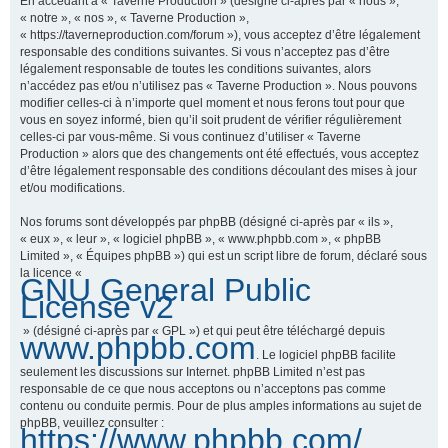
En accédant à « Taverne Production » (désigné ci-après par « nous »,
« notre », « nos », « Taverne Production »,
« https://taverneproduction.com/forum »), vous acceptez d’être légalement
responsable des conditions suivantes. Si vous n’acceptez pas d’être
r
légalement responsable de toutes les conditions suivantes, alors
n’accédez pas et/ou n’utilisez pas « Taverne Production ». Nous pouvons
modifier celles-ci à n’importe quel moment et nous ferons tout pour que
vous en soyez informé, bien qu’il soit prudent de vérifier régulièrement
c
celles-ci par vous-même. Si vous continuez d’utiliser « Taverne
Production » alors que des changements ont été effectués, vous acceptez
d’être légalement responsable des conditions découlant des mises à jour
et/ou modifications.
h
Nos forums sont développés par phpBB (désigné ci-après par « ils »,
« eux », « leur », « logiciel phpBB », « www.phpbb.com », « phpBB
Limited », « Équipes phpBB ») qui est un script libre de forum, déclaré sous
la licence «
GNU General Public
e
License v2
» (désigné ci-après par « GPL ») et qui peut être téléchargé depuis
www.phpbb.com
. Le logiciel phpBB facilite
r
seulement les discussions sur Internet. phpBB Limited n’est pas
responsable de ce que nous acceptons ou n’acceptons pas comme
contenu ou conduite permis. Pour de plus amples informations au sujet de
phpBB, veuillez consulter :
https://www.phpbb.com/
.