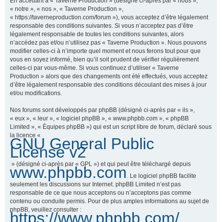
En accédant à « Taverne Production » (désigné ci-après par « nous »,
« notre », « nos », « Taverne Production »,
« https://taverneproduction.com/forum »), vous acceptez d’être légalement
responsable des conditions suivantes. Si vous n’acceptez pas d’être
r
légalement responsable de toutes les conditions suivantes, alors
n’accédez pas et/ou n’utilisez pas « Taverne Production ». Nous pouvons
modifier celles-ci à n’importe quel moment et nous ferons tout pour que
vous en soyez informé, bien qu’il soit prudent de vérifier régulièrement
c
celles-ci par vous-même. Si vous continuez d’utiliser « Taverne
Production » alors que des changements ont été effectués, vous acceptez
d’être légalement responsable des conditions découlant des mises à jour
et/ou modifications.
h
Nos forums sont développés par phpBB (désigné ci-après par « ils »,
« eux », « leur », « logiciel phpBB », « www.phpbb.com », « phpBB
Limited », « Équipes phpBB ») qui est un script libre de forum, déclaré sous
la licence «
GNU General Public
e
License v2
» (désigné ci-après par « GPL ») et qui peut être téléchargé depuis
www.phpbb.com
. Le logiciel phpBB facilite
r
seulement les discussions sur Internet. phpBB Limited n’est pas
responsable de ce que nous acceptons ou n’acceptons pas comme
contenu ou conduite permis. Pour de plus amples informations au sujet de
phpBB, veuillez consulter :
https://www.phpbb.com/
.