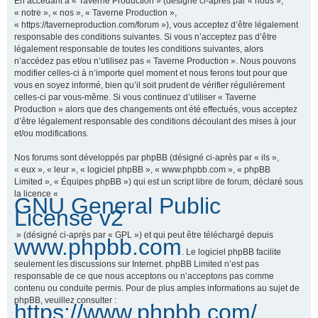
En accédant à « Taverne Production » (désigné ci-après par « nous »,
« notre », « nos », « Taverne Production »,
« https://taverneproduction.com/forum »), vous acceptez d’être légalement
responsable des conditions suivantes. Si vous n’acceptez pas d’être
r
légalement responsable de toutes les conditions suivantes, alors
n’accédez pas et/ou n’utilisez pas « Taverne Production ». Nous pouvons
modifier celles-ci à n’importe quel moment et nous ferons tout pour que
vous en soyez informé, bien qu’il soit prudent de vérifier régulièrement
c
celles-ci par vous-même. Si vous continuez d’utiliser « Taverne
Production » alors que des changements ont été effectués, vous acceptez
d’être légalement responsable des conditions découlant des mises à jour
et/ou modifications.
h
Nos forums sont développés par phpBB (désigné ci-après par « ils »,
« eux », « leur », « logiciel phpBB », « www.phpbb.com », « phpBB
Limited », « Équipes phpBB ») qui est un script libre de forum, déclaré sous
la licence «
GNU General Public
e
License v2
» (désigné ci-après par « GPL ») et qui peut être téléchargé depuis
www.phpbb.com
. Le logiciel phpBB facilite
r
seulement les discussions sur Internet. phpBB Limited n’est pas
responsable de ce que nous acceptons ou n’acceptons pas comme
contenu ou conduite permis. Pour de plus amples informations au sujet de
phpBB, veuillez consulter :
https://www.phpbb.com/
.