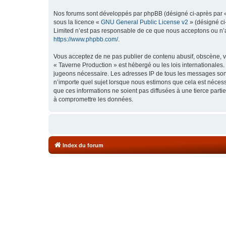
Nos forums sont développés par phpBB (désigné ci-après par « i
sous la licence «
GNU General Public License v2
» (désigné ci
Limited n’est pas responsable de ce que nous acceptons ou n’
https://www.phpbb.com/
.
Vous acceptez de ne pas publier de contenu abusif, obscène, vu
« Taverne Production » est hébergé ou les lois internationales.
jugeons nécessaire. Les adresses IP de tous les messages sont
n’importe quel sujet lorsque nous estimons que cela est néces
que ces informations ne soient pas diffusées à une tierce part
à compromettre les données.
Index du forum