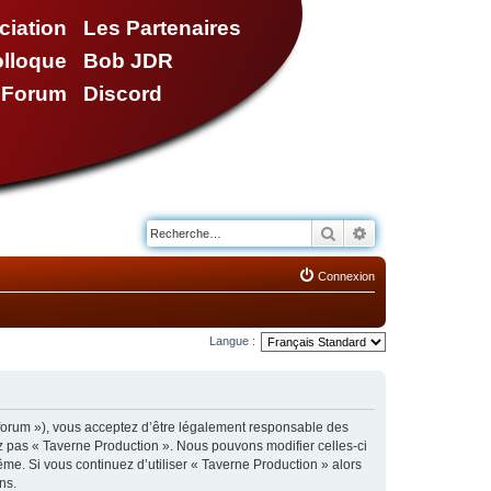
ciation
Les Partenaires
olloque
Bob JDR
e Forum
Discord
Rechercher
Recherche avancé
Connexion
Langue :
/forum »), vous acceptez d’être légalement responsable des
ez pas « Taverne Production ». Nous pouvons modifier celles-ci
ême. Si vous continuez d’utiliser « Taverne Production » alors
ns.