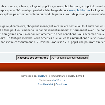
ls », « eux », « leur », « logiciel phpBB », « www.phpbb.com », « phpBB Limited »,
-après par « GPL ») et qui peut être téléchargé depuis
www.phpbb.com
. Le logicie
acceptons pas comme contenu ou conduite permis. Pour de plus amples informations
lgaire, diffamatoire, choquant, menaçant, à caractère sexuel ou tout autre contenu 
 Le faire peut vous mener à un bannissement immédiat et permanent, avec une notifi
 enregistrées pour aider au renforcement de ces conditions. Vous acceptez que « 
saire. En tant que membre, vous acceptez que toutes les informations que vous av
ie sans votre consentement, ni « Taverne Production », ni phpBB ne pourront être t
Développé par
phpBB
® Forum Software © phpBB Limited
Traduit par
phpBB-fr.com
Confidentialité
|
Conditions