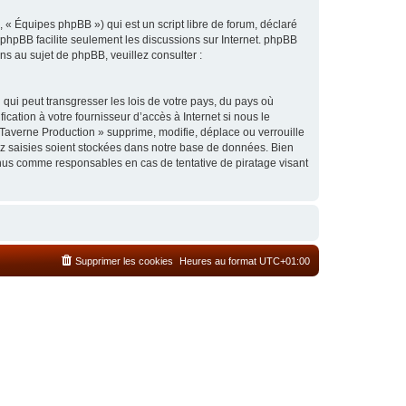
 « Équipes phpBB ») qui est un script libre de forum, déclaré
l phpBB facilite seulement les discussions sur Internet. phpBB
 au sujet de phpBB, veuillez consulter :
qui peut transgresser les lois de votre pays, du pays où
cation à votre fournisseur d’accès à Internet si nous le
Taverne Production » supprime, modifie, déplace ou verrouille
ez saisies soient stockées dans notre base de données. Bien
enus comme responsables en cas de tentative de piratage visant
Supprimer les cookies
Heures au format
UTC+01:00