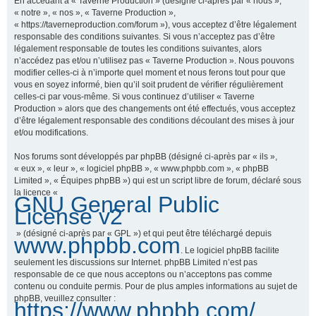
En accédant à « Taverne Production » (désigné ci-après par « nous »,
« notre », « nos », « Taverne Production »,
« https://taverneproduction.com/forum »), vous acceptez d’être légalement
responsable des conditions suivantes. Si vous n’acceptez pas d’être
r
légalement responsable de toutes les conditions suivantes, alors
n’accédez pas et/ou n’utilisez pas « Taverne Production ». Nous pouvons
modifier celles-ci à n’importe quel moment et nous ferons tout pour que
vous en soyez informé, bien qu’il soit prudent de vérifier régulièrement
c
celles-ci par vous-même. Si vous continuez d’utiliser « Taverne
Production » alors que des changements ont été effectués, vous acceptez
d’être légalement responsable des conditions découlant des mises à jour
et/ou modifications.
h
Nos forums sont développés par phpBB (désigné ci-après par « ils »,
« eux », « leur », « logiciel phpBB », « www.phpbb.com », « phpBB
Limited », « Équipes phpBB ») qui est un script libre de forum, déclaré sous
la licence «
GNU General Public
e
License v2
» (désigné ci-après par « GPL ») et qui peut être téléchargé depuis
www.phpbb.com
. Le logiciel phpBB facilite
r
seulement les discussions sur Internet. phpBB Limited n’est pas
responsable de ce que nous acceptons ou n’acceptons pas comme
contenu ou conduite permis. Pour de plus amples informations au sujet de
phpBB, veuillez consulter :
https://www.phpbb.com/
.