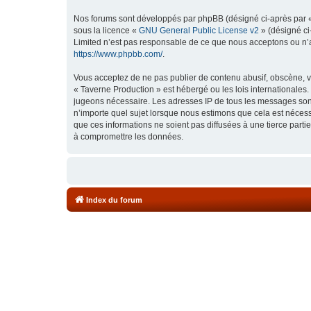
Nos forums sont développés par phpBB (désigné ci-après par « i
sous la licence «
GNU General Public License v2
» (désigné ci
Limited n’est pas responsable de ce que nous acceptons ou n’
https://www.phpbb.com/
.
Vous acceptez de ne pas publier de contenu abusif, obscène, vu
« Taverne Production » est hébergé ou les lois internationales.
jugeons nécessaire. Les adresses IP de tous les messages sont
n’importe quel sujet lorsque nous estimons que cela est néces
que ces informations ne soient pas diffusées à une tierce part
à compromettre les données.
Index du forum