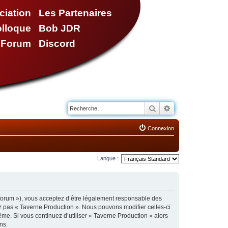
ciation
Les Partenaires
olloque
Bob JDR
e Forum
Discord
Rechercher
Recherche avancé
Connexion
Langue :
/forum »), vous acceptez d’être légalement responsable des
ez pas « Taverne Production ». Nous pouvons modifier celles-ci
ême. Si vous continuez d’utiliser « Taverne Production » alors
ns.