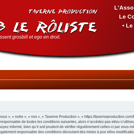
L'Asso
Le C
• L
sent grosbill et ego en droit.
ous », « notre », « nos », « Taverne Production », « https://taverneproduction.com
 responsable de toutes les conditions suivantes, alors n’accédez pas et/ou n’utilis
yez informé, bien qu’il soit prudent de vérifier régulièrement celles-ci par vous-m
également responsable des conditions découlant des mises à jour et/ou modificatio