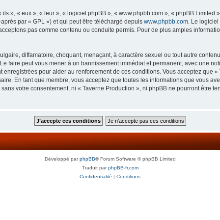
ls », « eux », « leur », « logiciel phpBB », « www.phpbb.com », « phpBB Limited »,
-après par « GPL ») et qui peut être téléchargé depuis
www.phpbb.com
. Le logicie
acceptons pas comme contenu ou conduite permis. Pour de plus amples informations
lgaire, diffamatoire, choquant, menaçant, à caractère sexuel ou tout autre contenu 
 Le faire peut vous mener à un bannissement immédiat et permanent, avec une notifi
 enregistrées pour aider au renforcement de ces conditions. Vous acceptez que « 
saire. En tant que membre, vous acceptez que toutes les informations que vous av
ie sans votre consentement, ni « Taverne Production », ni phpBB ne pourront être t
Développé par
phpBB
® Forum Software © phpBB Limited
Traduit par
phpBB-fr.com
Confidentialité
|
Conditions