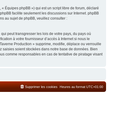
 « Équipes phpBB ») qui est un script libre de forum, déclaré
l phpBB facilite seulement les discussions sur Internet. phpBB
 au sujet de phpBB, veuillez consulter :
qui peut transgresser les lois de votre pays, du pays où
cation à votre fournisseur d’accès à Internet si nous le
Taverne Production » supprime, modifie, déplace ou verrouille
ez saisies soient stockées dans notre base de données. Bien
enus comme responsables en cas de tentative de piratage visant
Supprimer les cookies
Heures au format
UTC+01:00