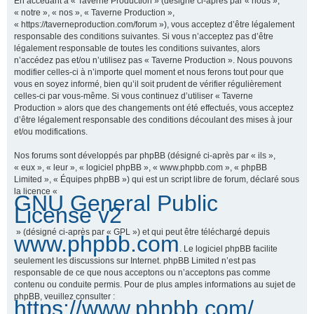
En accédant à « Taverne Production » (désigné ci-après par « nous »,
« notre », « nos », « Taverne Production »,
« https://taverneproduction.com/forum »), vous acceptez d’être légalement
responsable des conditions suivantes. Si vous n’acceptez pas d’être
r
légalement responsable de toutes les conditions suivantes, alors
n’accédez pas et/ou n’utilisez pas « Taverne Production ». Nous pouvons
modifier celles-ci à n’importe quel moment et nous ferons tout pour que
vous en soyez informé, bien qu’il soit prudent de vérifier régulièrement
c
celles-ci par vous-même. Si vous continuez d’utiliser « Taverne
Production » alors que des changements ont été effectués, vous acceptez
d’être légalement responsable des conditions découlant des mises à jour
et/ou modifications.
h
Nos forums sont développés par phpBB (désigné ci-après par « ils »,
« eux », « leur », « logiciel phpBB », « www.phpbb.com », « phpBB
Limited », « Équipes phpBB ») qui est un script libre de forum, déclaré sous
la licence «
GNU General Public
e
License v2
» (désigné ci-après par « GPL ») et qui peut être téléchargé depuis
www.phpbb.com
. Le logiciel phpBB facilite
r
seulement les discussions sur Internet. phpBB Limited n’est pas
responsable de ce que nous acceptons ou n’acceptons pas comme
contenu ou conduite permis. Pour de plus amples informations au sujet de
phpBB, veuillez consulter :
https://www.phpbb.com/
.