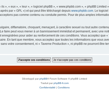
ls », « eux », « leur », « logiciel phpBB », « www.phpbb.com », « phpBB Limited »,
-après par « GPL ») et qui peut être téléchargé depuis
www.phpbb.com
. Le logicie
acceptons pas comme contenu ou conduite permis. Pour de plus amples informations
lgaire, diffamatoire, choquant, menaçant, à caractère sexuel ou tout autre contenu 
 Le faire peut vous mener à un bannissement immédiat et permanent, avec une notifi
 enregistrées pour aider au renforcement de ces conditions. Vous acceptez que « 
saire. En tant que membre, vous acceptez que toutes les informations que vous av
ie sans votre consentement, ni « Taverne Production », ni phpBB ne pourront être t
Développé par
phpBB
® Forum Software © phpBB Limited
Traduit par
phpBB-fr.com
Confidentialité
|
Conditions