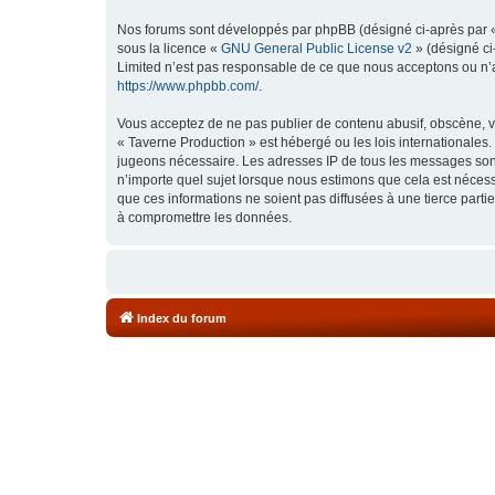
Nos forums sont développés par phpBB (désigné ci-après par « i
sous la licence «
GNU General Public License v2
» (désigné ci
Limited n’est pas responsable de ce que nous acceptons ou n’
https://www.phpbb.com/
.
Vous acceptez de ne pas publier de contenu abusif, obscène, vu
« Taverne Production » est hébergé ou les lois internationales.
jugeons nécessaire. Les adresses IP de tous les messages sont
n’importe quel sujet lorsque nous estimons que cela est néces
que ces informations ne soient pas diffusées à une tierce part
à compromettre les données.
Index du forum