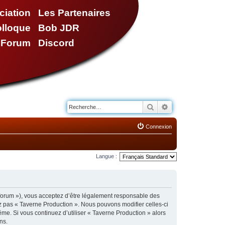
ciation
Les Partenaires
olloque
Bob JDR
e Forum
Discord
Rechercher
Recherche avancé
Connexion
Langue :
/forum »), vous acceptez d’être légalement responsable des
ez pas « Taverne Production ». Nous pouvons modifier celles-ci
ême. Si vous continuez d’utiliser « Taverne Production » alors
ns.