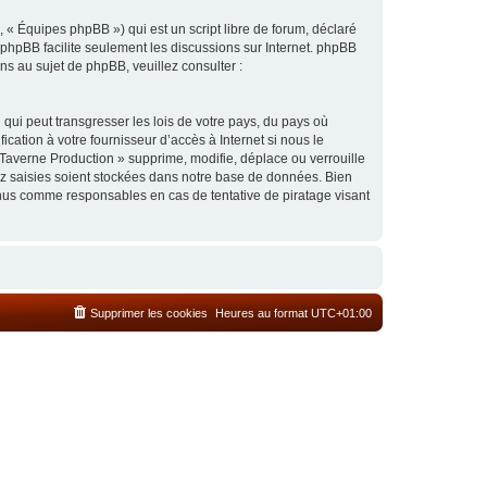
 « Équipes phpBB ») qui est un script libre de forum, déclaré
l phpBB facilite seulement les discussions sur Internet. phpBB
 au sujet de phpBB, veuillez consulter :
qui peut transgresser les lois de votre pays, du pays où
cation à votre fournisseur d’accès à Internet si nous le
Taverne Production » supprime, modifie, déplace ou verrouille
ez saisies soient stockées dans notre base de données. Bien
enus comme responsables en cas de tentative de piratage visant
Supprimer les cookies
Heures au format
UTC+01:00