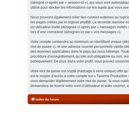
(désigné ci-après par « session-id »), qui vous sont automatiq
utilisé pour stocker les informations sur les sujets que vous ave
Nous pouvons également créer des cookies externes au logiciel
les pages créées par le logiciel phpBB. La seconde manière est 
qu’utilisateur invité (désignée ci-après par « messages invités
lors d’une connexion (désignés ici par « vos messages »).
Votre compte contiendra au minimum un identifiant unique (dési
mot de passe »), et une adresse courriel personnelle valide (dé
des données applicables dans le pays qui nous héberge. Toute i
procédure d’enregistrement, qu’elle soit obligatoire ou non, re
publiquement. De plus, dans votre profil, vous pouvez souscrire
Votre mot de passe est crypté (hashage à sens unique) afin qu’i
est le moyen d’accès à votre compte sur « Taverne Production 
vous demander légitimement votre mot de passe. Si vous oubliez
demandera de fournir votre nom d’utilisateur et votre courriel
Index du forum