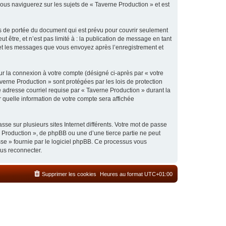
ous naviguerez sur les sujets de « Taverne Production » et est
s de portée du document qui est prévu pour couvrir seulement
être, et n’est pas limité à : la publication de message en tant
) et les messages que vous envoyez après l’enregistrement et
ur la connexion à votre compte (désigné ci-après par « votre
verne Production » sont protégées par les lois de protection
 adresse courriel requise par « Taverne Production » durant la
r quelle information de votre compte sera affichée
se sur plusieurs sites Internet différents. Votre mot de passe
 Production », de phpBB ou une d’une tierce partie ne peut
sse » fournie par le logiciel phpBB. Ce processus vous
ous reconnecter.
Supprimer les cookies
Heures au format
UTC+01:00