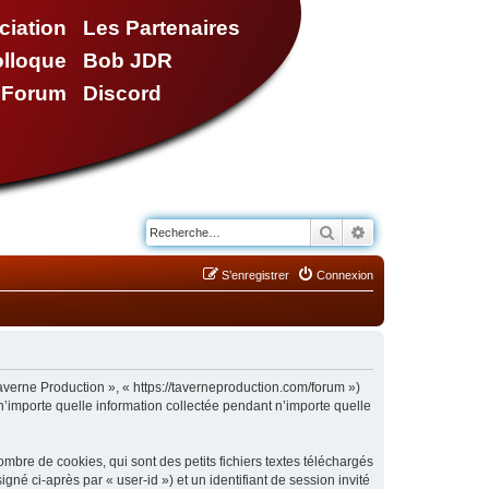
ciation
Les Partenaires
olloque
Bob JDR
e Forum
Discord
Rechercher
Recherche avancé
S’enregistrer
Connexion
Taverne Production », « https://taverneproduction.com/forum »)
n’importe quelle information collectée pendant n’importe quelle
bre de cookies, qui sont des petits fichiers textes téléchargés
gné ci-après par « user-id ») et un identifiant de session invité