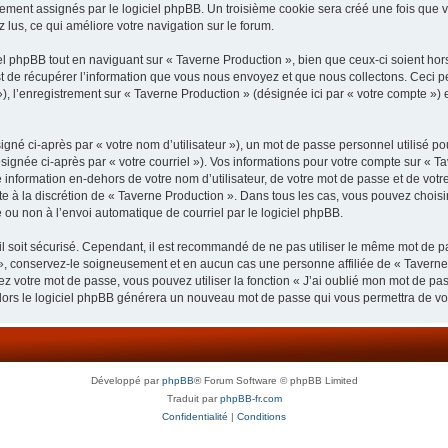
uement assignés par le logiciel phpBB. Un troisième cookie sera créé une fois que v
z lus, ce qui améliore votre navigation sur le forum.
 phpBB tout en naviguant sur « Taverne Production », bien que ceux-ci soient hor
de récupérer l’information que vous nous envoyez et que nous collectons. Ceci peut 
 »), l’enregistrement sur « Taverne Production » (désignée ici par « votre compte »
gné ci-après par « votre nom d’utilisateur »), un mot de passe personnel utilisé po
signée ci-après par « votre courriel »). Vos informations pour votre compte sur « Ta
nformation en-dehors de votre nom d’utilisateur, de votre mot de passe et de votre
ste à la discrétion de « Taverne Production ». Dans tous les cas, vous pouvez choisi
 ou non à l’envoi automatique de courriel par le logiciel phpBB.
l soit sécurisé. Cependant, il est recommandé de ne pas utiliser le même mot de pas
», conservez-le soigneusement et en aucun cas une personne affiliée de « Taverne
 votre mot de passe, vous pouvez utiliser la fonction « J’ai oublié mon mot de pa
, alors le logiciel phpBB générera un nouveau mot de passe qui vous permettra de v
Développé par
phpBB
® Forum Software © phpBB Limited
Traduit par
phpBB-fr.com
Confidentialité
|
Conditions