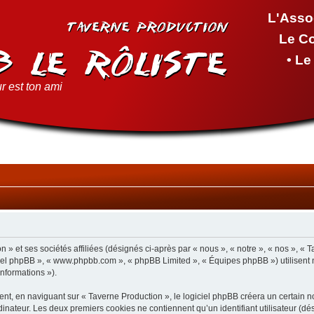
L'Asso
Le C
• L
r est ton ami
 » et ses sociétés affiliées (désignés ci-après par « nous », « notre », « nos », « 
giciel phpBB », « www.phpbb.com », « phpBB Limited », « Équipes phpBB ») utilisent 
informations »).
t, en naviguant sur « Taverne Production », le logiciel phpBB créera un certain nom
inateur. Les deux premiers cookies ne contiennent qu’un identifiant utilisateur (dési