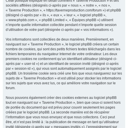
Cette politique explique en détail comment « Taverne Production » et ses
sociétés affiliées (désignés ci-après par « nous », « notre », « nos »,
« Taverne Production », « https://taverneproduction.com/forum ») et phpBB
(désigné ci-après par « ils », « eux », « leur », « logiciel phpBB »,
r
« www.phpbb.com », « phpBB Limited », « Équipes phpBB ») utilisent
n’importe quelle information collectée pendant n’importe quelle session
d’utilisation de votre part (désignée ci-après par « vos informations »).
c
Vos informations sont collectées de deux manières. Premièrement, en
naviguant sur « Taverne Production », le logiciel phpBB créera un certain
nombre de cookies, qui sont des petits fichiers textes téléchargés dans les
fichiers temporaires du navigateur Internet de votre ordinateur. Les deux
premiers cookies ne contiennent qu’un identifiant utilisateur (désigné ci-
h
après par « user-id ») et un identifiant de session invité (désigné ci-après
par « session-id »), qui vous sont automatiquement assignés par le logiciel
phpBB. Un troisième cookie sera créé une fois que vous naviguerez sur les
sujets de « Taverne Production » et est utilisé pour stocker les informations
sur les sujets que vous avez lus, ce qui améliore votre navigation sur le
e
forum.
Nous pouvons également créer des cookies externes au logiciel phpBB
tout en naviguant sur « Taverne Production », bien que ceux-ci soient hors
r
de portée du document qui est prévu pour couvrir seulement les pages
créées par le logiciel phpBB. La seconde manière est de récupérer
l’information que vous nous envoyez et que nous collectons. Ceci peut
être, et n’est pas limité à : la publication de message en tant qu’utilisateur
invité (désignée ci-après par « messages invités »), l’enregistrement sur