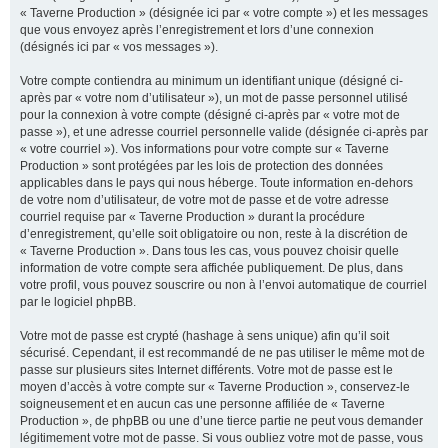
« Taverne Production » (désignée ici par « votre compte ») et les messages
que vous envoyez après l’enregistrement et lors d’une connexion
(désignés ici par « vos messages »).
Votre compte contiendra au minimum un identifiant unique (désigné ci-
après par « votre nom d’utilisateur »), un mot de passe personnel utilisé
pour la connexion à votre compte (désigné ci-après par « votre mot de
passe »), et une adresse courriel personnelle valide (désignée ci-après par
« votre courriel »). Vos informations pour votre compte sur « Taverne
Production » sont protégées par les lois de protection des données
applicables dans le pays qui nous héberge. Toute information en-dehors
de votre nom d’utilisateur, de votre mot de passe et de votre adresse
courriel requise par « Taverne Production » durant la procédure
d’enregistrement, qu’elle soit obligatoire ou non, reste à la discrétion de
« Taverne Production ». Dans tous les cas, vous pouvez choisir quelle
information de votre compte sera affichée publiquement. De plus, dans
votre profil, vous pouvez souscrire ou non à l’envoi automatique de courriel
par le logiciel phpBB.
Votre mot de passe est crypté (hashage à sens unique) afin qu’il soit
sécurisé. Cependant, il est recommandé de ne pas utiliser le même mot de
passe sur plusieurs sites Internet différents. Votre mot de passe est le
moyen d’accès à votre compte sur « Taverne Production », conservez-le
soigneusement et en aucun cas une personne affiliée de « Taverne
Production », de phpBB ou une d’une tierce partie ne peut vous demander
légitimement votre mot de passe. Si vous oubliez votre mot de passe, vous